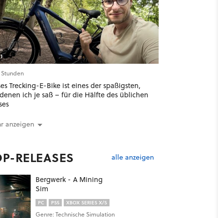
1
9 Stunden
es Trecking-E-Bike ist eines der spaßigsten,
denen ich je saß – für die Hälfte des üblichen
ses
r anzeigen
OP-RELEASES
alle anzeigen
Bergwerk - A Mining
Sim
PC
PS5
XBOX SERIES X/S
Genre: Technische Simulation