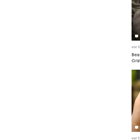
vor 
Beas
Gra
vor 