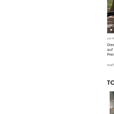
vor 
Dies
auf 
Prei
meh
T