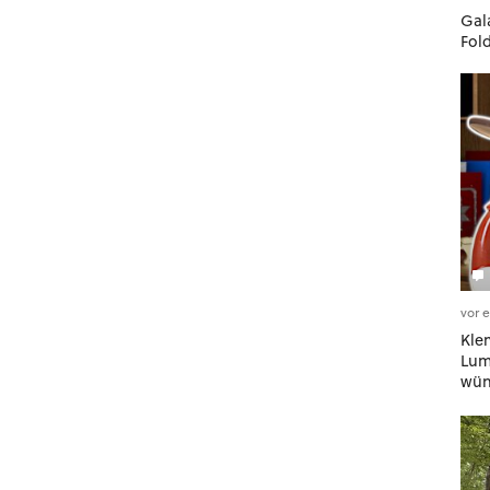
Gala
Fol
vor 
Kle
Lumi
wün
geh