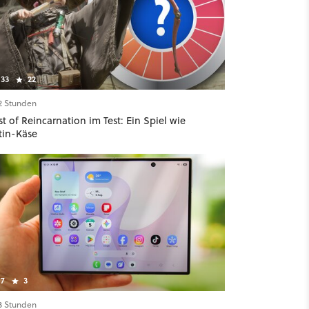
33
22
12 Stunden
t of Reincarnation im Test: Ein Spiel wie
tin-Käse
7
3
13 Stunden