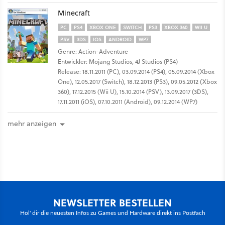
Minecraft
PC
PS4
XBOX ONE
SWITCH
PS3
XBOX 360
WII U
PSV
3DS
IOS
ANDROID
WP7
Genre: Action-Adventure
Entwickler: Mojang Studios, 4J Studios (PS4)
Release: 18.11.2011 (PC), 03.09.2014 (PS4), 05.09.2014 (Xbox
One), 12.05.2017 (Switch), 18.12.2013 (PS3), 09.05.2012 (Xbox
360), 17.12.2015 (Wii U), 15.10.2014 (PSV), 13.09.2017 (3DS),
17.11.2011 (iOS), 07.10.2011 (Android), 09.12.2014 (WP7)
mehr anzeigen
NEWSLETTER BESTELLEN
Hol' dir die neuesten Infos zu Games und Hardware direkt ins Postfach