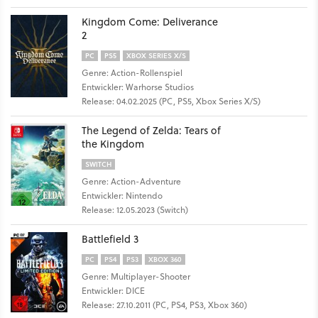
Kingdom Come: Deliverance
2
PC
PS5
XBOX SERIES X/S
Genre: Action-Rollenspiel
Entwickler: Warhorse Studios
Release: 04.02.2025 (PC, PS5, Xbox Series X/S)
The Legend of Zelda: Tears of
the Kingdom
SWITCH
Genre: Action-Adventure
Entwickler: Nintendo
Release: 12.05.2023 (Switch)
Battlefield 3
PC
PS4
PS3
XBOX 360
Genre: Multiplayer-Shooter
Entwickler: DICE
Release: 27.10.2011 (PC, PS4, PS3, Xbox 360)