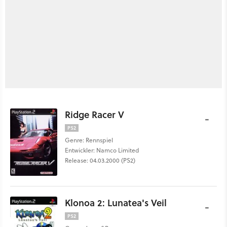
Ridge Racer V
-
PS2
Genre: Rennspiel
Entwickler: Namco Limited
Release: 04.03.2000 (PS2)
Klonoa 2: Lunatea's Veil
-
PS2