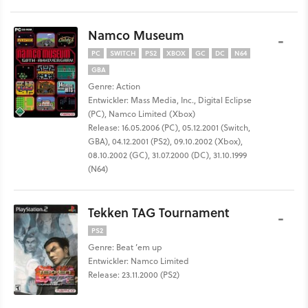
Namco Museum
-
PC
SWITCH
PS2
XBOX
GC
DC
N64
GBA
Genre: Action
Entwickler: Mass Media, Inc., Digital Eclipse
(PC), Namco Limited (Xbox)
Release: 16.05.2006 (PC), 05.12.2001 (Switch,
GBA), 04.12.2001 (PS2), 09.10.2002 (Xbox),
08.10.2002 (GC), 31.07.2000 (DC), 31.10.1999
(N64)
Tekken TAG Tournament
-
PS2
Genre: Beat ’em up
Entwickler: Namco Limited
Release: 23.11.2000 (PS2)