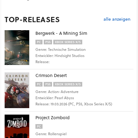
TOP-RELEASES
alle anzeigen
Bergwerk - A Mining Sim
PC
PS5
XBOX SERIES X/S
Genre: Technische Simulation
Entwickler: Hindsight Studios
Release:
Crimson Desert
PC
PS5
XBOX SERIES X/S
Genre: Action-Adventure
Entwickler: Pearl Abyss
Release: 19.03.2026 (PC, PS5, Xbox Series X/S)
Project Zomboid
PC
Genre: Rollenspiel