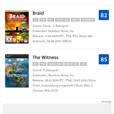
Braid
82
PC
PS4
PS3
XBOX 360
XBLA
ANDROID
Genre: Denk- & Ratespiel
Entwickler: Number None, Inc.
Release: 11.04.2009 (PC, PS4, PS3, Xbox 360,
Android), 06.08.2010 (XBLA)
The Witness
85
PC
PS4
XBOX ONE
XBOX 360
IOS
Genre: Puzzlespiel
Entwickler: Number None, Inc.
Release: 26.01.2016 (PC, PS4), 13.09.2016 (Xbox
One), Entwicklung eingestellt (Xbox 360), 2.
Quartal 2016 (iOS)