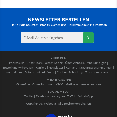
NEWSLETTER BESTELLEN
Hol' dir die neuesten Infos zu Games und Hardware direkt ins Postfach
RUBRIKEN
Impressum
|
Unser Team
|
Unser Kodex
|
Über Webedia
|
Abo kündigen
|
Bestellung widerrufen
|
Karriere
|
Newsletter
|
Kontakt
|
Nutzungsbestimmungen
|
Mediadaten
|
Datenschutzerklärung
|
Cookies & Tracking
|
Transparenzbericht
MEDIENGRUPPE
GameStar
|
GamePro
|
Mein MMO
|
GetHero
|
Jeuxvideo.com
SOCIAL MEDIA
Twitter
|
Facebook
|
Instagram
|
TikTok
|
WhatsApp
Copyright © Webedia - alle Rechte vorbehalten