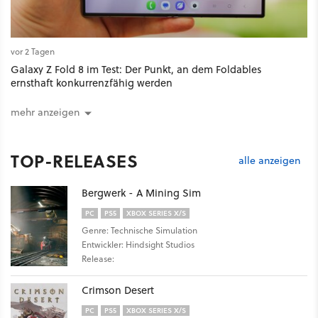
vor 2 Tagen
Galaxy Z Fold 8 im Test: Der Punkt, an dem Foldables
ernsthaft konkurrenzfähig werden
mehr anzeigen
TOP-RELEASES
alle anzeigen
Bergwerk - A Mining Sim
PC
PS5
XBOX SERIES X/S
Genre: Technische Simulation
Entwickler: Hindsight Studios
Release:
Crimson Desert
PC
PS5
XBOX SERIES X/S