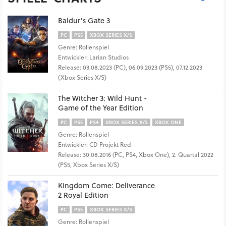
Baldur's Gate 3
PC
PS5
XBOX SERIES X/S
Genre: Rollenspiel
Entwickler: Larian Studios
Release: 03.08.2023 (PC), 06.09.2023 (PS5), 07.12.2023
(Xbox Series X/S)
The Witcher 3: Wild Hunt -
Game of the Year Edition
PC
PS5
PS4
XBOX SERIES X/S
XBOX ONE
Genre: Rollenspiel
Entwickler: CD Projekt Red
Release: 30.08.2016 (PC, PS4, Xbox One), 2. Quartal 2022
(PS5, Xbox Series X/S)
Kingdom Come: Deliverance
2 Royal Edition
PC
PS5
XBOX SERIES X/S
Genre: Rollenspiel