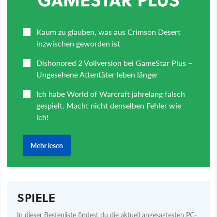
SPIELE
In dieser Bestenliste findest du die aktuell angesagtesten PC-