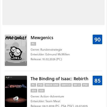
Mewgenics
90
PC
Genre: Rundenstrategie
Entwickler: Edmund McMillen
Release: 10.02.2026 (PC)
The Binding of Isaac: Rebirth
85
PC
PS4
XBOX ONE
SWITCH
WII U
PSV
3DS
IOS
Genre: Action-Adventure
Entwickler: Team Meat
Release: 04.11.2014 (PC, PS4, PSV), 23.07.2015