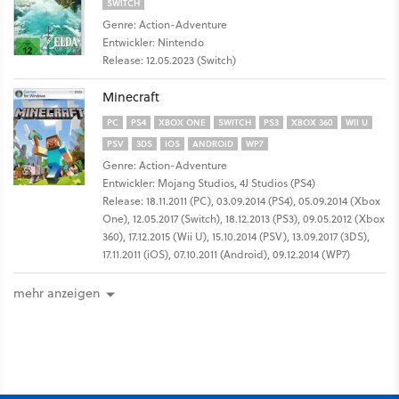
SWITCH
Genre: Action-Adventure
Entwickler: Nintendo
Release: 12.05.2023 (Switch)
Minecraft
PC
PS4
XBOX ONE
SWITCH
PS3
XBOX 360
WII U
PSV
3DS
IOS
ANDROID
WP7
Genre: Action-Adventure
Entwickler: Mojang Studios, 4J Studios (PS4)
Release: 18.11.2011 (PC), 03.09.2014 (PS4), 05.09.2014 (Xbox
One), 12.05.2017 (Switch), 18.12.2013 (PS3), 09.05.2012 (Xbox
360), 17.12.2015 (Wii U), 15.10.2014 (PSV), 13.09.2017 (3DS),
17.11.2011 (iOS), 07.10.2011 (Android), 09.12.2014 (WP7)
mehr anzeigen