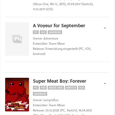
(Xbox One, Wii U, 3DS), 07.09.2017 (Switch),
11.01.2017 (iOS)
A Voyeur for September
-
PC
IOS
ANDROID
Genre: Adventure
Entwickler: Team Meat
Release: Entwicklung eingestellt (PC, iOS,
Android)
Super Meat Boy: Forever
-
PC
PS4
XBOX ONE
SWITCH
IOS
ANDROID
Genre: Jump&Run
Entwickler: Team Meat
Release: 23.12.2020 (PC, Switch), 16.04.2021