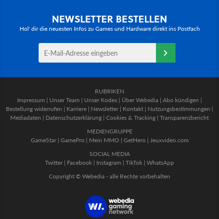
NEWSLETTER BESTELLEN
Hol' dir die neuesten Infos zu Games und Hardware direkt ins Postfach
RUBRIKEN
Impressum
|
Unser Team
|
Unser Kodex
|
Über Webedia
|
Abo kündigen
|
Bestellung widerrufen
|
Karriere
|
Newsletter
|
Kontakt
|
Nutzungsbestimmungen
|
Mediadaten
|
Datenschutzerklärung
|
Cookies & Tracking
|
Transparenzbericht
MEDIENGRUPPE
GameStar
|
GamePro
|
Mein MMO
|
GetHero
|
Jeuxvideo.com
SOCIAL MEDIA
Twitter
|
Facebook
|
Instagram
|
TikTok
|
WhatsApp
Copyright © Webedia - alle Rechte vorbehalten