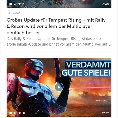
2
7
0:40
24.06.2025
Großes Update für Tempest Rising - mit Rally
& Recon wird vor allem der Multiplayer
deutlich besser
Das Rally & Recon Update für Tempest Rising ist das erste
große Inhalts-Update und bringt vor allem den Multiplayer auf
ein neues Level: Mit 2v2-Ranked-Modus, sechs neuen Karten,
Spectator Mode und der Möglichkeit, Freunde direkt in die
Warteschlange einzuladen, werden viele Community-Wünsche
erfüllt. Zusätzlich könnt ihr jetzt das Bevölkerungslimit flexibel
zwischen 100 und 500 Einheiten einstellen und in der Lobby
endlich chatten. Umfangreiche Balance-Änderungen sorgen
für mehr taktische Vielfalt und bessere Spielbalance. Das
Update liefert außerdem zahlreiche Bugfixes und
Komfortverbesserungen - und ist ab sofort verfügbar!
8
11
17:37