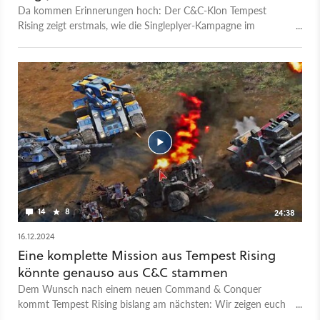
Da kommen Erinnerungen hoch: Der C&C-Klon Tempest
Rising zeigt erstmals, wie die Singleplyer-Kampagne im
Echtzeit-Strategiespiel beginnt. Bis auf das Fehlen echter
Schauspieler und Greenscreen-Sequenzen fallen einem dabei
einige Parallelen zu Command & Conquer auf. Die beiden
verfeindeten Fraktionen des Spiels, das beiden gegenüber
feindlich eingestellte Alien-Volk und der zerstreute Professor
lassen einen sofort an das goldene Zeitalter der Echtzeit-
Strategie unter Westwood Studios zurückdenken. Doch
wichtiger als das Intro ist die Frage, wie sich Tempest Rising
spielt. Anhand einer neuen Demo konnte GameStar Plus dies
bereits für euch beantworten.
14
8
24:38
16.12.2024
Eine komplette Mission aus Tempest Rising
könnte genauso aus C&C stammen
Dem Wunsch nach einem neuen Command & Conquer
kommt Tempest Rising bislang am nächsten: Wir zeigen euch
25 Minuten exklusives RTS-Gameplay. Es handelt sich hierbei