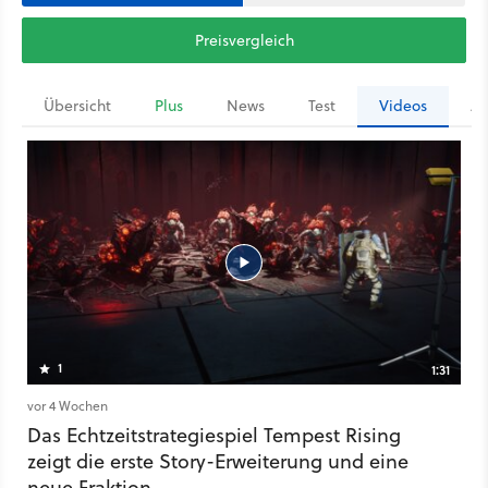
Preisvergleich
Übersicht
Plus
News
Test
Videos
Ar
1
1:31
vor 4 Wochen
Das Echtzeitstrategiespiel Tempest Rising
zeigt die erste Story-Erweiterung und eine
neue Fraktion