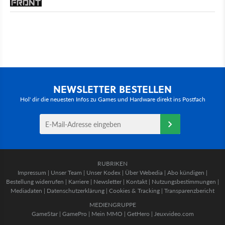
NEWSLETTER BESTELLEN
Hol' dir die neuesten Infos zu Games und Hardware direkt ins Postfach
RUBRIKEN
Impressum
|
Unser Team
|
Unser Kodex
|
Über Webedia
|
Abo kündigen
|
Bestellung widerrufen
|
Karriere
|
Newsletter
|
Kontakt
|
Nutzungsbestimmungen
|
Mediadaten
|
Datenschutzerklärung
|
Cookies & Tracking
|
Transparenzbericht
MEDIENGRUPPE
GameStar
|
GamePro
|
Mein MMO
|
GetHero
|
Jeuxvideo.com