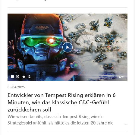
guten Job. Gerade die größeren Schlachten sind actionreich
und fühlen sich gut an. Im Detail hapert es bei dem
Echtzeitstrategiespiel dann aber doch an einigen Stellen. Wie
unser Test aufdröselt, reicht es für Tempest Rising nicht ganz,
um auf demselben Treppechen zu stehen wie das große
Vorbild. Trotzdem liefern die dänischen Entwickler ein sehr
solides Spiel ab, wie ihr aus den Gameplay-Szenen vielleicht
erahnen könnt. Tempest Rising erscheint am 24.04.2025 auf
Steam für 40 Euro, liefert insgesamt 22 Kampagnenmissionen,
einen Multiplayer und Gefechte gegen die KI. Aktuell könnt ihr
allerdings nur zwei Fraktionen spielen, die dritte taucht nur in
der Kampagne als Gegner auf.
10
12
6:11
05.04.2025
Entwickler von Tempest Rising erklären in 6
Minuten, wie das klassische C&C-Gefühl
zurückkehren soll
Wie wissen bereits, dass sich Tempest Rising wie ein
Strategiespiel anfühlt, als hätte es die letzten 20 Jahre nie
gegeben. Es ist die spielgewordene Liebeserklärung an die Ära