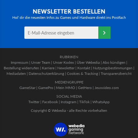
NEWSLETTER BESTELLEN
Hol' dir die neuesten Infos zu Games und Hardware direkt ins Postfach
RUBRIKEN
Impressum
|
Unser Team
|
Unser Kodex
|
Über Webedia
|
Abo kündigen
|
Bestellung widerrufen
|
Karriere
|
Newsletter
|
Kontakt
|
Nutzungsbestimmungen
|
Mediadaten
|
Datenschutzerklärung
|
Cookies & Tracking
|
Transparenzbericht
MEDIENGRUPPE
GameStar
|
GamePro
|
Mein MMO
|
GetHero
|
Jeuxvideo.com
SOCIAL MEDIA
Twitter
|
Facebook
|
Instagram
|
TikTok
|
WhatsApp
Copyright © Webedia - alle Rechte vorbehalten