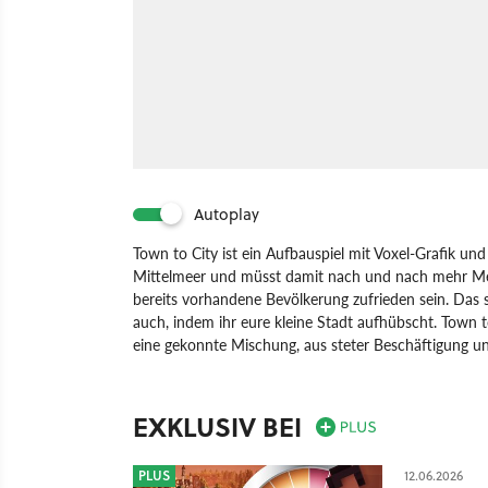
Autoplay
Town to City ist ein Aufbauspiel mit Voxel-Grafik und
Mittelmeer und müsst damit nach und nach mehr Me
bereits vorhandene Bevölkerung zufrieden sein. Das sc
auch, indem ihr eure kleine Stadt aufhübscht. Town t
eine gekonnte Mischung, aus steter Beschäftigung u
Spiel
PC
Aufbau-Strategie
Strategie
Town to C
EXKLUSIV BEI
PLUS
12.06.2026