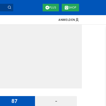
PLUS
SHOP
ANMELDEN
87
-