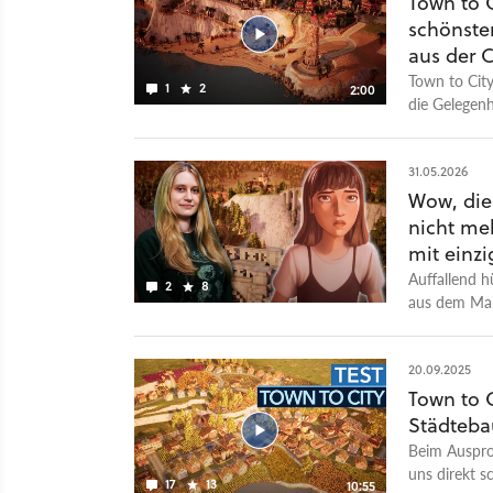
Town to C
schönsten
aus der 
Town to City
1
2
2:00
die Gelegen
Besuch abzus
lassen kann.
aus unserer 
31.05.2026
City bauen k
Wow, die
Highlights a
nicht meh
Terraforming
mit einzi
entstanden s
Auffallend h
2
8
und der Musi
aus dem Mai 
Dekorationso
hovert, verä
29 Euro.
20.09.2025
Town to C
Städtebau
Beim Ausprob
uns direkt s
17
13
10:55