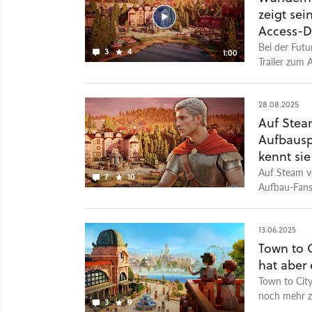
genauer dara
zeigt sei
Herausforde
Access-
Steam gestar
Bei der Fut
3
4
bleiben.
1:00
Trailer zum 
Access enthü
Klötzchenwe
to City biete
28.08.2025
Kanten ersta
Auf Steam
außerdem vie
Aufbausp
Spielmechan
kennt sie
bestimmten 
Auf Steam v
7
10
Access soll 
Aufbau-Fans
kann es abe
könnten.
13.06.2025
Town to C
hat aber
Town to City
noch mehr zu
3
9