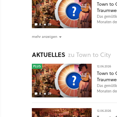
Town to C
Traumwe
Das gemütlic
Monaten den
8
29
dank Tieren,
mehr anzeigen
AKTUELLES
zu Town to City
PLUS
12.06.2026
Town to C
Traumwe
Das gemütlic
Monaten den
8
29
dank Tieren,
12.06.2026