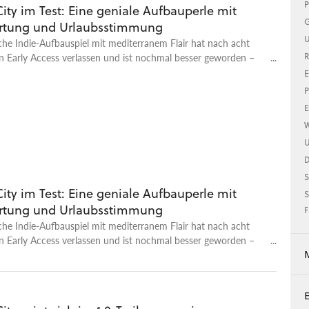
P
ity im Test: Eine geniale Aufbauperle mit
G
rtung und Urlaubsstimmung
U
he Indie-Aufbauspiel mit mediterranem Flair hat nach acht
R
 Early Access verlassen und ist nochmal besser geworden –
 Tourismus und Terraforming.
E
P
E
W
U
S
ity im Test: Eine geniale Aufbauperle mit
S
rtung und Urlaubsstimmung
F
he Indie-Aufbauspiel mit mediterranem Flair hat nach acht
 Early Access verlassen und ist nochmal besser geworden –
 Tourismus und Terraforming.