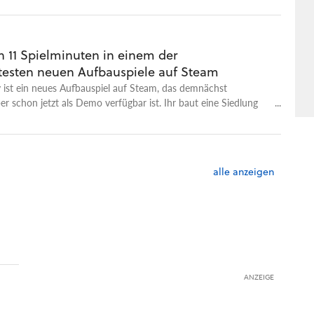
n 11 Spielminuten in einem der
esten neuen Aufbauspiele auf Steam
 ist ein neues Aufbauspiel auf Steam, das demnächst
ber schon jetzt als Demo verfügbar ist. Ihr baut eine Siedlung
ittelmeer und müsst damit nach und nach mehr Menschen
och damit sie kommen wollen, muss die bereits vorhandene
zufrieden sein. Das schafft ihr, indem ihr einerseits für genug
sorgt, aber auch, indem ihr eure kleine Stadt aufhübscht. Town
alle anzeigen
grandios darin, zum Schönbauen zu animieren und bietet eine
schung, aus steter Beschäftigung und Motivation zum
vor sich hin bauen. Wie das aussieht, könnt ihr in unserem
y sehen.
ANZEIGE