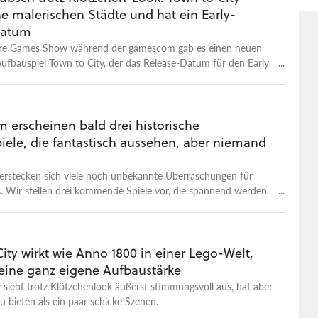
uf ein, wie die Simulation funktioniert und welche
ne malerischen Städte und hat ein Early-
rungen euch erwarten. Town to City ist am 16. September bei
Datum
tet und will etwa sechs bis acht Monate im Early Access
ure Games Show während der gamescom gab es einen neuen
Aufbauspiel Town to City, der das Release-Datum für den Early
llt hat. Ab dem 16. September könnt ihr in die malerische
lt dieses sympathischen kleinen Spielchens eintauchen. Town
t aber nicht nur eine einzigartige Optik, die trotz der vielen
unlich hübsche Städte hervorbringt. Das Spiel bietet
 erscheinen bald drei historische
le kreative Freiheiten und fördert den Schönbau über die
iele, die fantastisch aussehen, aber niemand
ik. Beispielsweise wünschen sich Bewohner häufig Häuser in
Umgebungen und mit bestimmter Dekoration. Der Early
erstecken sich viele noch unbekannte Überraschungen für
laut Steamseite etwa sechs bis acht Monate dauern. Wie immer
. Wir stellen drei kommende Spiele vor, die spannend werden
r gut sein, dass diese Phase noch ein Weilchen länger anhält.
ity wirkt wie Anno 1800 in einer Lego-Welt,
 eine ganz eigene Aufbaustärke
 sieht trotz Klötzchenlook äußerst stimmungsvoll aus, hat aber
 bieten als ein paar schicke Szenen.