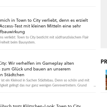
 Belichtung nicht nur gleichzeitig drollig und schick aus, sie
h über ein Bausystem, bei dem sowohl Schönbauer als auch
uf ihre Kosten kommen sollten. Welche Features noch auf
und was in der Early Access-Version enthalten ist (und was
mich in Town to City verliebt, denn es erzielt
seht ihr bei uns im Video.
Access-Test mit kleinen Mitteln eine sehr
fbauwirkung
s verliebt: Town to City besticht mit südfranzösischem Flair
Freiheit beim Bausystem.
P
City: Wir verhelfen im Gameplay alten
 zum Glück und bauen an unserem
en Städtchen
 ist ein Kleinod in Sachen Städtebau. Denn so schön und mit
htigkeit gelingt das nur ganz wenigen Genrevertretern. Grund
ne intuitive Steuerung und große Freiheit beim Platzieren von
d dem Anlegen von Straßen. Aber seht selbst! Wenn ihr noch
en wollt, was wir an Town to City gut finden und wo es noch
bt, lest unseren Early-Access-Test. Da gehen wir dann auch
bsch trotz Klötzchen-Look: Town to City