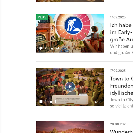
durchdachter
verfügt auc
Min-Maxer a
PLUS
17.09.2025
euch warten 
Ich habe 
noch nicht) 
im Early-
große Au
Wir haben un
21
24
und großer 
17.09.2025
Town to 
Freunden
idyllisch
Town to City
4
3
4:35
so viel Leic
dafür ist ei
Objekten un
genauer wiss
28.08.2025
Potenzial gi
Wunderhü