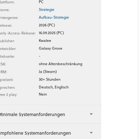
PC
lattform:
Strategie
enre:
Aufbau-Strategie
ntergenre:
2026 (PC)
elease:
16.09.2025 (PC)
arly-Access-Release:
Kwalee
ublisher:
Galaxy Grove
ntwickler:
-
ebseite:
ohne Altersbeschränkung
SK:
Ja (Steam)
DRM:
30+ Stunden
pielzeit:
Deutsch, Englisch
prachen:
Nein
ree 2 play:
Minimale Systemanforderungen
Empfohlene Systemanforderungen