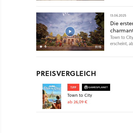
13.06.2025
Die erste
charmant
Town to City
erscheint, a
6
11:15
direkt am M
anziehen. D
Bevölkerung 
Verpflegung 
PREISVERGLEICH
to City ist 
gekonnte Mi
entspannten 
TIPP
Gamepla
Town to City
ab 26,09 €