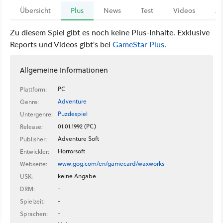
Übersicht
Plus
News
Test
Videos
Ar
Zu diesem Spiel gibt es noch keine Plus-Inhalte. Exklusive
Reports und Videos gibt's bei
GameStar Plus
.
Allgemeine Informationen
PC
Plattform:
Adventure
Genre:
Puzzlespiel
Untergenre:
01.01.1992 (PC)
Release:
Adventure Soft
Publisher:
Horrorsoft
Entwickler:
www.gog.com/en/gamecard/waxworks
Webseite:
keine Angabe
USK:
-
DRM:
-
Spielzeit:
-
Sprachen: