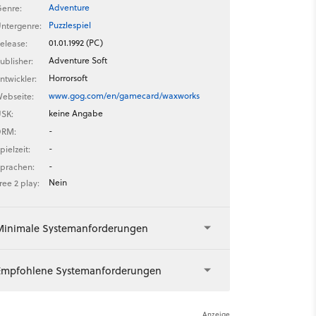
Adventure
enre:
Puzzlespiel
ntergenre:
01.01.1992 (PC)
elease:
Adventure Soft
ublisher:
Horrorsoft
ntwickler:
www.gog.com/en/gamecard/waxworks
ebseite:
keine Angabe
SK:
-
DRM:
-
pielzeit:
-
prachen:
Nein
ree 2 play:
Minimale Systemanforderungen
Empfohlene Systemanforderungen