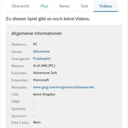
Übersicht
Plus
News
Test
Videos
Ar
Zu diesem Spiel gibt es noch keine Videos.
Allgemeine Informationen
PC
Plattform:
Adventure
Genre:
Puzzlespiel
Untergenre:
01.01.1992 (PC)
Release:
Adventure Soft
Publisher:
Horrorsoft
Entwickler:
www.gog.com/en/gamecard/waxworks
Webseite:
keine Angabe
USK:
-
DRM:
-
Spielzeit:
-
Sprachen:
Nein
Free 2 play: