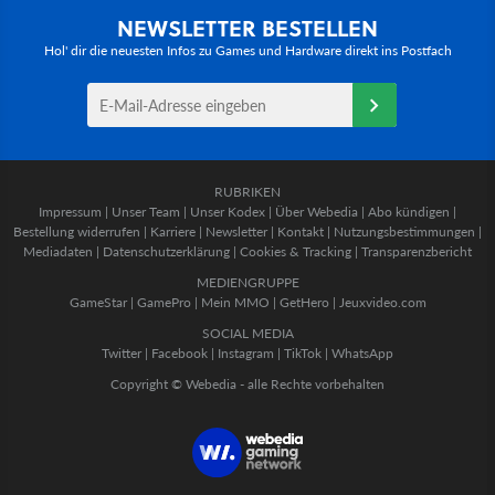
NEWSLETTER BESTELLEN
Hol' dir die neuesten Infos zu Games und Hardware direkt ins Postfach
RUBRIKEN
Impressum
|
Unser Team
|
Unser Kodex
|
Über Webedia
|
Abo kündigen
|
Bestellung widerrufen
|
Karriere
|
Newsletter
|
Kontakt
|
Nutzungsbestimmungen
|
Mediadaten
|
Datenschutzerklärung
|
Cookies & Tracking
|
Transparenzbericht
MEDIENGRUPPE
GameStar
|
GamePro
|
Mein MMO
|
GetHero
|
Jeuxvideo.com
SOCIAL MEDIA
Twitter
|
Facebook
|
Instagram
|
TikTok
|
WhatsApp
Copyright © Webedia - alle Rechte vorbehalten