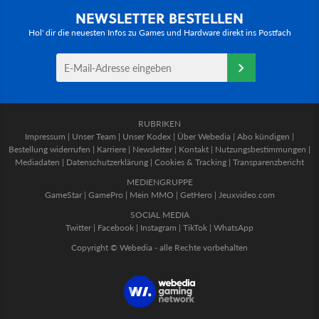
NEWSLETTER BESTELLEN
Hol' dir die neuesten Infos zu Games und Hardware direkt ins Postfach
RUBRIKEN
Impressum
|
Unser Team
|
Unser Kodex
|
Über Webedia
|
Abo kündigen
|
Bestellung widerrufen
|
Karriere
|
Newsletter
|
Kontakt
|
Nutzungsbestimmungen
|
Mediadaten
|
Datenschutzerklärung
|
Cookies & Tracking
|
Transparenzbericht
MEDIENGRUPPE
GameStar
|
GamePro
|
Mein MMO
|
GetHero
|
Jeuxvideo.com
SOCIAL MEDIA
Twitter
|
Facebook
|
Instagram
|
TikTok
|
WhatsApp
Copyright © Webedia - alle Rechte vorbehalten