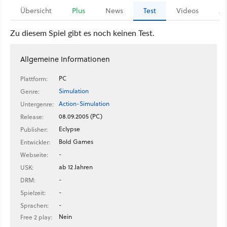
Übersicht
Plus
News
Test
Videos
Ar
Zu diesem Spiel gibt es noch keinen Test.
Allgemeine Informationen
PC
Plattform:
Simulation
Genre:
Action-Simulation
Untergenre:
08.09.2005 (PC)
Release:
Eclypse
Publisher:
Bold Games
Entwickler:
-
Webseite:
ab 12 Jahren
USK:
-
DRM:
-
Spielzeit:
-
Sprachen:
Nein
Free 2 play: