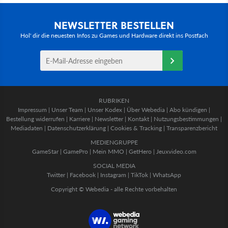
NEWSLETTER BESTELLEN
Hol' dir die neuesten Infos zu Games und Hardware direkt ins Postfach
RUBRIKEN
Impressum
|
Unser Team
|
Unser Kodex
|
Über Webedia
|
Abo kündigen
|
Bestellung widerrufen
|
Karriere
|
Newsletter
|
Kontakt
|
Nutzungsbestimmungen
|
Mediadaten
|
Datenschutzerklärung
|
Cookies & Tracking
|
Transparenzbericht
MEDIENGRUPPE
GameStar
|
GamePro
|
Mein MMO
|
GetHero
|
Jeuxvideo.com
SOCIAL MEDIA
Twitter
|
Facebook
|
Instagram
|
TikTok
|
WhatsApp
Copyright © Webedia - alle Rechte vorbehalten