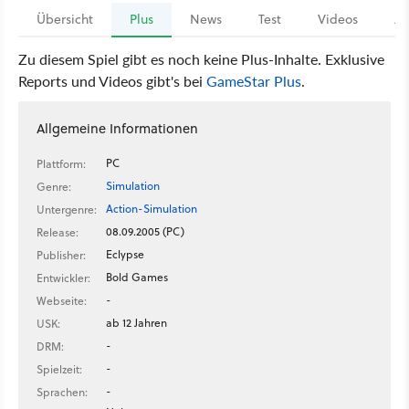
Übersicht
Plus
News
Test
Videos
Ar
Zu diesem Spiel gibt es noch keine Plus-Inhalte. Exklusive
Reports und Videos gibt's bei
GameStar Plus
.
Allgemeine Informationen
PC
Plattform:
Simulation
Genre:
Action-Simulation
Untergenre:
08.09.2005 (PC)
Release:
Eclypse
Publisher:
Bold Games
Entwickler:
-
Webseite:
ab 12 Jahren
USK:
-
DRM:
-
Spielzeit:
-
Sprachen: