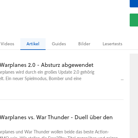
Videos
Artikel
Guides
Bilder
Lesertests
 Warplanes 2.0 - Absturz abgewendet
rplanes wird durch ein großes Update 2.0 gehörig
t. Ein neuer Spielmodus, Bomber und eine
eundliche Steuerung sollen das Free2Play zurück in die
ühren.
 Warplanes vs. War Thunder - Duell über den
rplanes und War Thunder wollen beide das beste Action-
O sein. Wir stellen die Free2Play-Titel gegenüber und zeigen