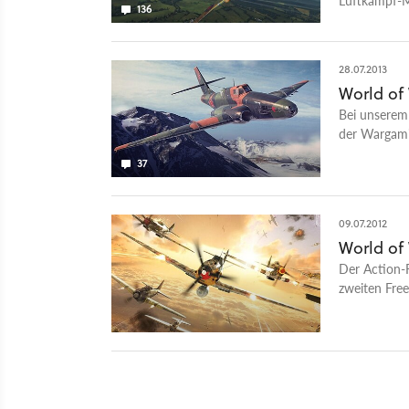
136
Unterschied
28.07.2013
World of
Bei unserem
der Wargamin
nun aber di
37
09.07.2012
World of
Der Action-
zweiten Fre
Closed Beta
werden kann