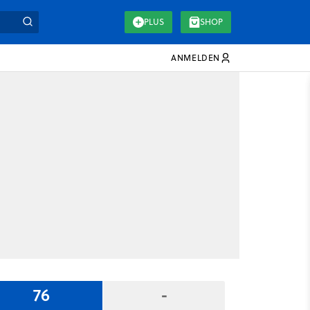
PLUS
SHOP
ANMELDEN
76
-