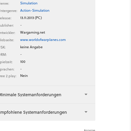
Simulation
enre:
Action-Simulation
ntergenre:
13.11.2013 (PC)
elease:
-
ublisher:
Wargaming.net
ntwickler:
www.worldofwarplanes.com
ebseite:
keine Angabe
SK:
-
DRM:
100
pielzeit:
-
prachen:
Nein
ree 2 play:
Minimale Systemanforderungen
Empfohlene Systemanforderungen