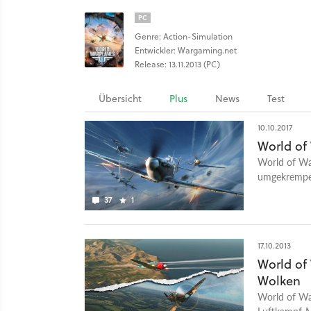
PC
Genre: Action-Simulation
Entwickler: Wargaming.net
Release: 13.11.2013 (PC)
Übersicht
Plus
News
Test
10.10.2017
World of
World of Wa
umgekrempel
einsteigerfr
37
1
Erfolgspur f
17.10.2013
World of
Wolken
World of Wa
Luftkampf-MM