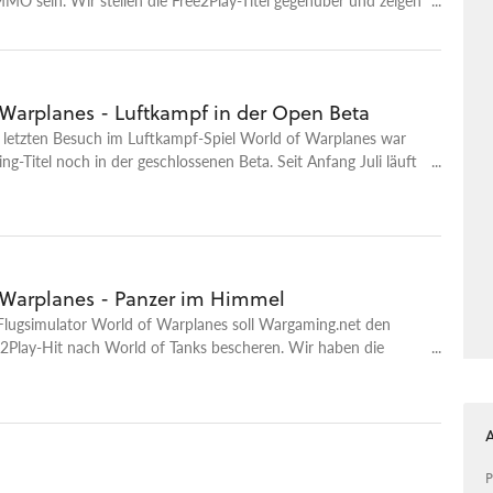
e und Gemeinsamkeiten.
 Warplanes - Luftkampf in der Open Beta
 letzten Besuch im Luftkampf-Spiel World of Warplanes war
g-Titel noch in der geschlossenen Beta. Seit Anfang Juli läuft
e Open Beta und wir haben uns die Neuerungen angesehen.
 Warplanes - Panzer im Himmel
Flugsimulator World of Warplanes soll Wargaming.net den
e2Play-Hit nach World of Tanks bescheren. Wir haben die
 getestet und zeigen, wo World of Warplanes noch bessert
.
P