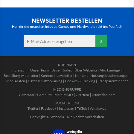
NEWSLETTER BESTELLEN
Hol' dir die neuesten Infos zu Games und Hardware direkt ins Postfach
RUBRIKEN
Impressum
|
Unser Team
|
Unser Kodex
|
Über Webedia
|
Abo kündigen
|
Bestellung widerrufen
|
Karriere
|
Newsletter
|
Kontakt
|
Nutzungsbestimmungen
|
Mediadaten
|
Datenschutzerklärung
|
Cookies & Tracking
|
Transparenzbericht
MEDIENGRUPPE
GameStar
|
GamePro
|
Mein MMO
|
GetHero
|
Jeuxvideo.com
SOCIAL MEDIA
Twitter
|
Facebook
|
Instagram
|
TikTok
|
WhatsApp
Copyright © Webedia - alle Rechte vorbehalten