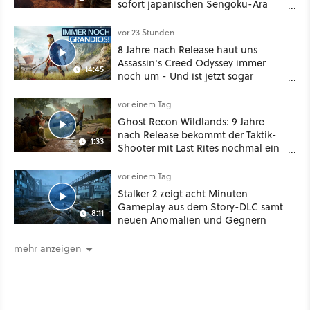
sofort japanischen Sengoku-Ära
aufmischen - wahlweise mit Gewalt
oder Diplomatie
vor 23 Stunden
8 Jahre nach Release haut uns
Assassin's Creed Odyssey immer
14:45
noch um - Und ist jetzt sogar
besser!
vor einem Tag
Ghost Recon Wildlands: 9 Jahre
nach Release bekommt der Taktik-
1:33
Shooter mit Last Rites nochmal ein
dickes Update
vor einem Tag
Stalker 2 zeigt acht Minuten
Gameplay aus dem Story-DLC samt
8:11
neuen Anomalien und Gegnern
mehr anzeigen