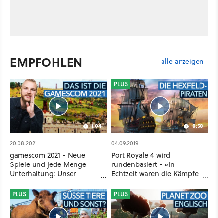
EMPFOHLEN
alle anzeigen
PLUS
1:04
8:58
20.08.2021
04.09.2019
gamescom 2021 - Neue
Port Royale 4 wird
Spiele und jede Menge
rundenbasiert - »In
Unterhaltung: Unser
Echtzeit waren die Kämpfe
Programm für euch
zu hektisch«
PLUS
PLUS