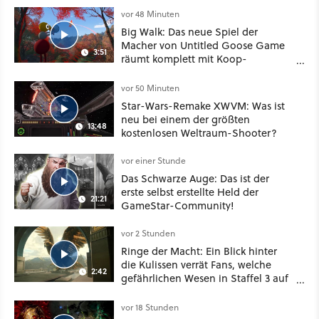
vor 48 Minuten
Big Walk: Das neue Spiel der
Macher von Untitled Goose Game
3:51
räumt komplett mit Koop-
Konventionen auf
vor 50 Minuten
Star-Wars-Remake XWVM: Was ist
neu bei einem der größten
13:48
kostenlosen Weltraum-Shooter?
vor einer Stunde
Das Schwarze Auge: Das ist der
erste selbst erstellte Held der
21:21
GameStar-Community!
vor 2 Stunden
Ringe der Macht: Ein Blick hinter
die Kulissen verrät Fans, welche
2:42
gefährlichen Wesen in Staffel 3 auf
sie warten
vor 18 Stunden