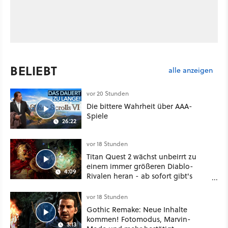
BELIEBT
alle anzeigen
vor 20 Stunden
Die bittere Wahrheit über AAA-
Spiele
26:22
vor 18 Stunden
Titan Quest 2 wächst unbeirrt zu
einem immer größeren Diablo-
4:09
Rivalen heran - ab sofort gibt's
sogar eine richtige Beschwörer-
Klasse
vor 18 Stunden
Gothic Remake: Neue Inhalte
kommen! Fotomodus, Marvin-
3:13