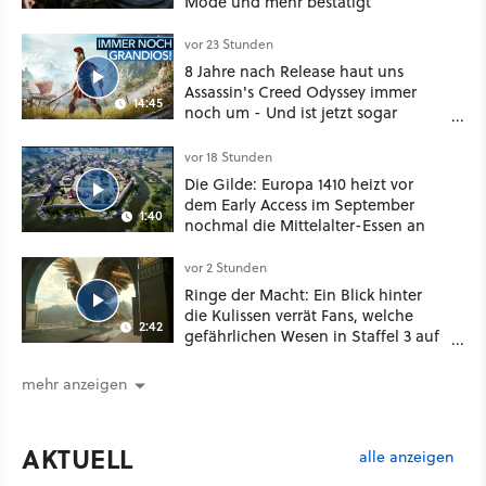
Mode und mehr bestätigt
vor 23 Stunden
8 Jahre nach Release haut uns
Assassin's Creed Odyssey immer
14:45
noch um - Und ist jetzt sogar
besser!
vor 18 Stunden
Die Gilde: Europa 1410 heizt vor
dem Early Access im September
1:40
nochmal die Mittelalter-Essen an
vor 2 Stunden
Ringe der Macht: Ein Blick hinter
die Kulissen verrät Fans, welche
2:42
gefährlichen Wesen in Staffel 3 auf
sie warten
mehr anzeigen
AKTUELL
alle anzeigen