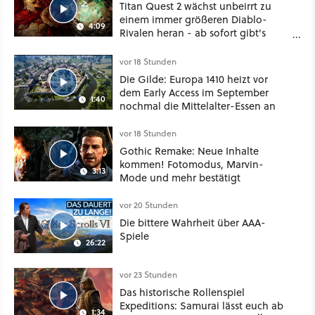
Titan Quest 2 wächst unbeirrt zu
einem immer größeren Diablo-
4:09
Rivalen heran - ab sofort gibt's
sogar eine richtige Beschwörer-
Klasse
vor 18 Stunden
Die Gilde: Europa 1410 heizt vor
dem Early Access im September
1:40
nochmal die Mittelalter-Essen an
vor 18 Stunden
Gothic Remake: Neue Inhalte
kommen! Fotomodus, Marvin-
3:13
Mode und mehr bestätigt
vor 20 Stunden
Die bittere Wahrheit über AAA-
Spiele
26:22
vor 23 Stunden
Das historische Rollenspiel
Expeditions: Samurai lässt euch ab
1:34