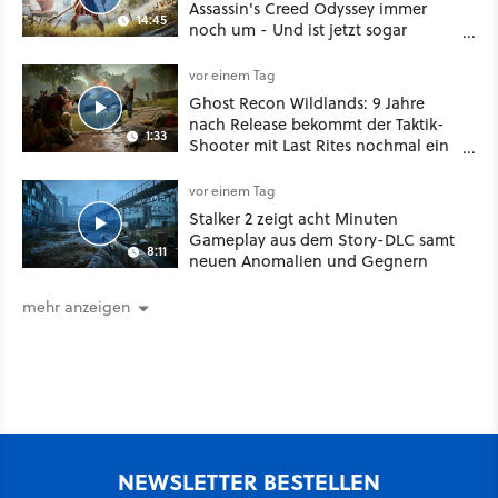
Assassin's Creed Odyssey immer
14:45
noch um - Und ist jetzt sogar
besser!
vor einem Tag
Ghost Recon Wildlands: 9 Jahre
nach Release bekommt der Taktik-
1:33
Shooter mit Last Rites nochmal ein
dickes Update
vor einem Tag
Stalker 2 zeigt acht Minuten
Gameplay aus dem Story-DLC samt
8:11
neuen Anomalien und Gegnern
mehr anzeigen
NEWSLETTER BESTELLEN