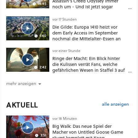
Assassin's Creed Odyssey immer
14:45
noch um - Und ist jetzt sogar
besser!
vor 17 Stunden
Die Gilde: Europa 1410 heizt vor
dem Early Access im September
1:40
nochmal die Mittelalter-Essen an
vor einer Stunde
Ringe der Macht: Ein Blick hinter
die Kulissen verrät Fans, welche
2:42
gefährlichen Wesen in Staffel 3 auf
sie warten
mehr anzeigen
AKTUELL
alle anzeigen
vor 18 Minuten
Big Walk: Das neue Spiel der
Macher von Untitled Goose Game
3:51
räumt komplett mit Koop-