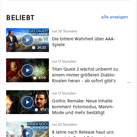
BELIEBT
alle anzeigen
vor 20 Stunden
Die bittere Wahrheit über AAA-
Spiele
26:22
vor 17 Stunden
Titan Quest 2 wächst unbeirrt zu
einem immer größeren Diablo-
4:09
Rivalen heran - ab sofort gibt's
sogar eine richtige Beschwörer-
Klasse
vor 17 Stunden
Gothic Remake: Neue Inhalte
kommen! Fotomodus, Marvin-
3:13
Mode und mehr bestätigt
vor 23 Stunden
8 Jahre nach Release haut uns