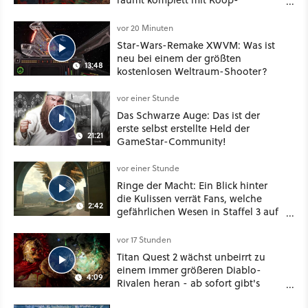
Konventionen auf
vor 20 Minuten
Star-Wars-Remake XWVM: Was ist
neu bei einem der größten
13:48
kostenlosen Weltraum-Shooter?
vor einer Stunde
Das Schwarze Auge: Das ist der
erste selbst erstellte Held der
21:21
GameStar-Community!
vor einer Stunde
Ringe der Macht: Ein Blick hinter
die Kulissen verrät Fans, welche
2:42
gefährlichen Wesen in Staffel 3 auf
sie warten
vor 17 Stunden
Titan Quest 2 wächst unbeirrt zu
einem immer größeren Diablo-
4:09
Rivalen heran - ab sofort gibt's
sogar eine richtige Beschwörer-