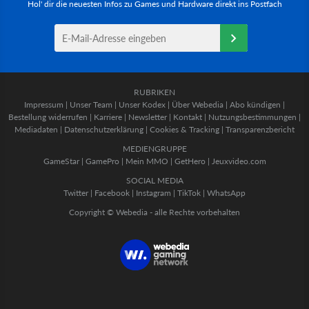
Hol' dir die neuesten Infos zu Games und Hardware direkt ins Postfach
RUBRIKEN
Impressum
|
Unser Team
|
Unser Kodex
|
Über Webedia
|
Abo kündigen
|
Bestellung widerrufen
|
Karriere
|
Newsletter
|
Kontakt
|
Nutzungsbestimmungen
|
Mediadaten
|
Datenschutzerklärung
|
Cookies & Tracking
|
Transparenzbericht
MEDIENGRUPPE
GameStar
|
GamePro
|
Mein MMO
|
GetHero
|
Jeuxvideo.com
SOCIAL MEDIA
Twitter
|
Facebook
|
Instagram
|
TikTok
|
WhatsApp
Copyright © Webedia - alle Rechte vorbehalten