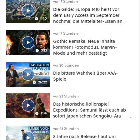
Klasse
vor 17 Stunden
Die Gilde: Europa 1410 heizt vor
dem Early Access im September
1:40
nochmal die Mittelalter-Essen an
vor 17 Stunden
Gothic Remake: Neue Inhalte
kommen! Fotomodus, Marvin-
3:13
Mode und mehr bestätigt
vor 20 Stunden
Die bittere Wahrheit über AAA-
Spiele
26:22
vor 23 Stunden
Das historische Rollenspiel
Expeditions: Samurai lässt euch ab
1:34
sofort japanischen Sengoku-Ära
aufmischen - wahlweise mit Gewalt
oder Diplomatie
vor 23 Stunden
8 Jahre nach Release haut uns