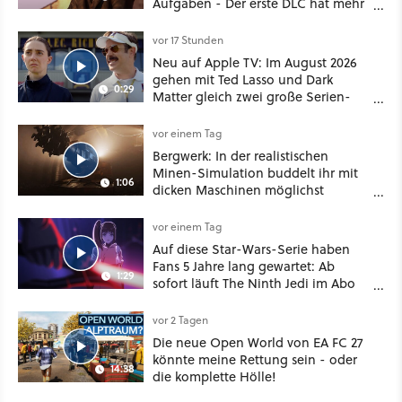
Aufgaben - Der erste DLC hat mehr
dabei als nur Story
vor 17 Stunden
Neu auf Apple TV: Im August 2026
gehen mit Ted Lasso und Dark
0:29
Matter gleich zwei große Serien-
Highlights weiter
vor einem Tag
Bergwerk: In der realistischen
Minen-Simulation buddelt ihr mit
1:06
dicken Maschinen möglichst
vorsichtig Kohle aus
vor einem Tag
Auf diese Star-Wars-Serie haben
Fans 5 Jahre lang gewartet: Ab
1:29
sofort läuft The Ninth Jedi im Abo
bei Disney Plus
vor 2 Tagen
Die neue Open World von EA FC 27
könnte meine Rettung sein - oder
14:38
die komplette Hölle!