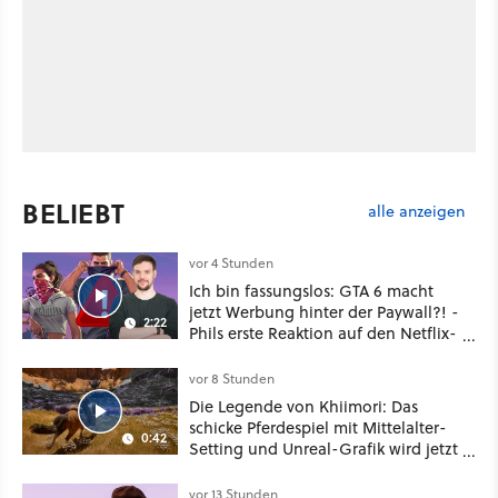
BELIEBT
alle anzeigen
vor 4 Stunden
Ich bin fassungslos: GTA 6 macht
jetzt Werbung hinter der Paywall?! -
2:22
Phils erste Reaktion auf den Netflix-
Deal
vor 8 Stunden
Die Legende von Khiimori: Das
schicke Pferdespiel mit Mittelalter-
0:42
Setting und Unreal-Grafik wird jetzt
noch größer und gefährlicher
vor 13 Stunden