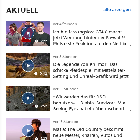
AKTUELL
alle anzeigen
vor 4 Stunden
Ich bin fassungslos: GTA 6 macht
jetzt Werbung hinter der Paywall?! -
2:22
Phils erste Reaktion auf den Netflix-
Deal
vor 8 Stunden
Die Legende von Khiimori: Das
schicke Pferdespiel mit Mittelalter-
0:42
Setting und Unreal-Grafik wird jetzt
noch größer und gefährlicher
vor 10 Stunden
»Wir werden das für D&D
benutzen« - Diablo-Survivors-Mix
2:52
Seeing Eyes hat ein überraschend
nützliches Map-Tool
vor 13 Stunden
Mafia: The Old Country bekommt
neue Messer, Knarren, Autos und
3:23