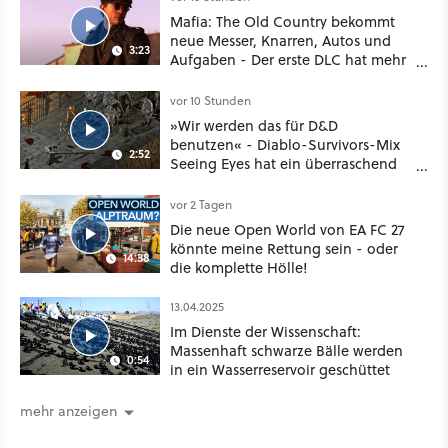
Mafia: The Old Country bekommt
neue Messer, Knarren, Autos und
3:23
Aufgaben - Der erste DLC hat mehr
dabei als nur Story
vor 10 Stunden
»Wir werden das für D&D
benutzen« - Diablo-Survivors-Mix
2:52
Seeing Eyes hat ein überraschend
nützliches Map-Tool
vor 2 Tagen
Die neue Open World von EA FC 27
könnte meine Rettung sein - oder
14:38
die komplette Hölle!
13.04.2025
Im Dienste der Wissenschaft:
Massenhaft schwarze Bälle werden
0:54
in ein Wasserreservoir geschüttet
mehr anzeigen