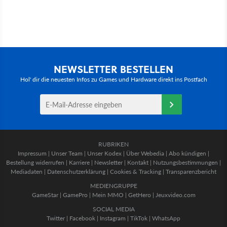
NEWSLETTER BESTELLEN
Hol' dir die neuesten Infos zu Games und Hardware direkt ins Postfach
RUBRIKEN
Impressum
|
Unser Team
|
Unser Kodex
|
Über Webedia
|
Abo kündigen
|
Bestellung widerrufen
|
Karriere
|
Newsletter
|
Kontakt
|
Nutzungsbestimmungen
|
Mediadaten
|
Datenschutzerklärung
|
Cookies & Tracking
|
Transparenzbericht
MEDIENGRUPPE
GameStar
|
GamePro
|
Mein MMO
|
GetHero
|
Jeuxvideo.com
SOCIAL MEDIA
Twitter
|
Facebook
|
Instagram
|
TikTok
|
WhatsApp