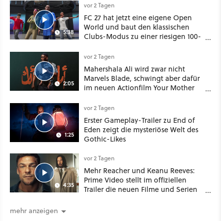
vor 2 Tagen
FC 27 hat jetzt eine eigene Open
World und baut den klassischen
5:38
Clubs-Modus zu einer riesigen 100-
Spieler-Sandbox aus
vor 2 Tagen
Mahershala Ali wird zwar nicht
Marvels Blade, schwingt aber dafür
2:05
im neuen Actionfilm Your Mother
Your Mother Your Mother das
Schwert
vor 2 Tagen
Erster Gameplay-Trailer zu End of
Eden zeigt die mysteriöse Welt des
1:25
Gothic-Likes
vor 2 Tagen
Mehr Reacher und Keanu Reeves:
Prime Video stellt im offiziellen
4:35
Trailer die neuen Filme und Serien
für August 2026 vor
mehr anzeigen