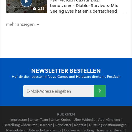
benutzen« - Diablo-Survivors-Mix
2:52
Seeing Eyes hat ein überraschend
nützliches Map-Tool
mehr anzeigen
NEWSLETTER BESTELLEN
Hol' dir die neuesten Infos zu Games und Hardware direkt ins Postfach
RUBRIKEN
Impressum
|
Unser Team
|
Unser Kodex
|
Über Webedia
|
Abo kündigen
|
Bestellung widerrufen
|
Karriere
|
Newsletter
|
Kontakt
|
Nutzungsbestimmungen
|
Mediadaten
|
Datenschutzerklärung
|
Cookies & Tracking
|
Transparenzbericht