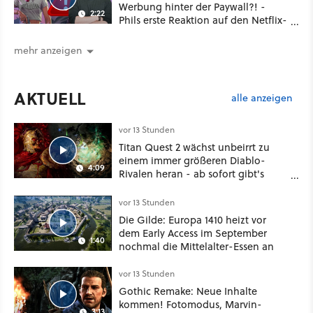
Werbung hinter der Paywall?! -
2:22
Phils erste Reaktion auf den Netflix-
Deal
mehr anzeigen
AKTUELL
alle anzeigen
vor 13 Stunden
Titan Quest 2 wächst unbeirrt zu
einem immer größeren Diablo-
4:09
Rivalen heran - ab sofort gibt's
sogar eine richtige Beschwörer-
Klasse
vor 13 Stunden
Die Gilde: Europa 1410 heizt vor
dem Early Access im September
1:40
nochmal die Mittelalter-Essen an
vor 13 Stunden
Gothic Remake: Neue Inhalte
kommen! Fotomodus, Marvin-
3:13