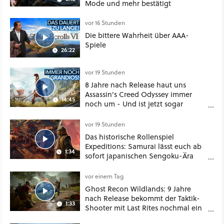
Mode und mehr bestätigt
vor 16 Stunden
Die bittere Wahrheit über AAA-
Spiele
26:22
vor 19 Stunden
8 Jahre nach Release haut uns
Assassin's Creed Odyssey immer
14:45
noch um - Und ist jetzt sogar
besser!
vor 19 Stunden
Das historische Rollenspiel
Expeditions: Samurai lässt euch ab
1:34
sofort japanischen Sengoku-Ära
aufmischen - wahlweise mit Gewalt
oder Diplomatie
vor einem Tag
Ghost Recon Wildlands: 9 Jahre
nach Release bekommt der Taktik-
1:33
Shooter mit Last Rites nochmal ein
dickes Update