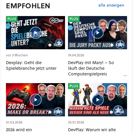
EMPFOHLEN
alle anzeigen
PLUS
PLUS
32:49
32:04
vor 3 Wochen
19.04.2026
Devplay: Geht die
DevPlay mit Mary! – So
Spielebranche jetzt unter
läuft der Deutsche
Computerspielpreis
wirklich ab
PLUS
30:34
29:08
01.03.2026
25.01.2026
2026 wird ein
DevPlay: Warum wir alte