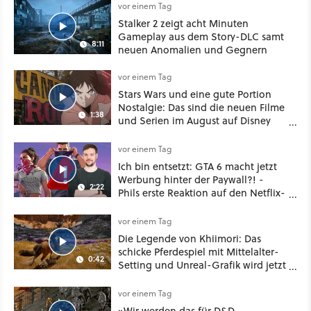
vor einem Tag
Stalker 2 zeigt acht Minuten
Gameplay aus dem Story-DLC samt
8:11
neuen Anomalien und Gegnern
vor einem Tag
Stars Wars und eine gute Portion
Nostalgie: Das sind die neuen Filme
1:38
und Serien im August auf Disney
Plus
vor einem Tag
Ich bin entsetzt: GTA 6 macht jetzt
Werbung hinter der Paywall?! -
2:22
Phils erste Reaktion auf den Netflix-
Deal
vor einem Tag
Die Legende von Khiimori: Das
schicke Pferdespiel mit Mittelalter-
0:42
Setting und Unreal-Grafik wird jetzt
noch größer und gefährlicher
vor einem Tag
»Wir werden das für D&D