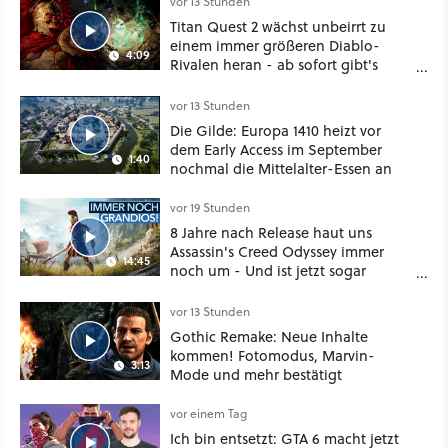
vor 13 Stunden
Titan Quest 2 wächst unbeirrt zu
einem immer größeren Diablo-
4:09
Rivalen heran - ab sofort gibt's
sogar eine richtige Beschwörer-
Klasse
vor 13 Stunden
Die Gilde: Europa 1410 heizt vor
dem Early Access im September
1:40
nochmal die Mittelalter-Essen an
vor 19 Stunden
8 Jahre nach Release haut uns
Assassin's Creed Odyssey immer
14:45
noch um - Und ist jetzt sogar
besser!
vor 13 Stunden
Gothic Remake: Neue Inhalte
kommen! Fotomodus, Marvin-
3:13
Mode und mehr bestätigt
vor einem Tag
Ich bin entsetzt: GTA 6 macht jetzt