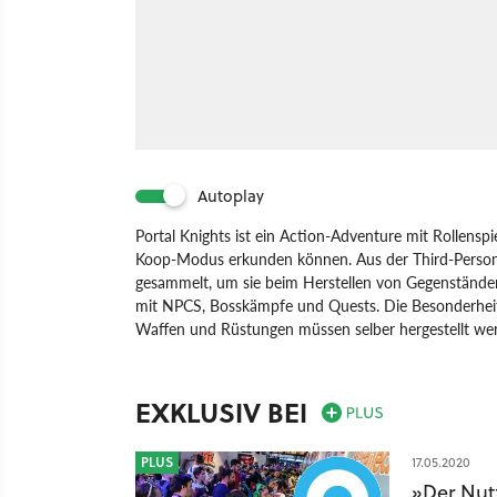
Autoplay
Portal Knights ist ein Action-Adventure mit Rollens
Koop-Modus erkunden können. Aus der Third-Person
gesammelt, um sie beim Herstellen von Gegenständ
mit NPCS, Bosskämpfe und Quests. Die Besonderheit:
Waffen und Rüstungen müssen selber hergestellt we
Spiel
Nintendo Switch
PC
PlayStation 4
Xbox 
EXKLUSIV BEI
PLUS
17.05.2020
»Der Nut