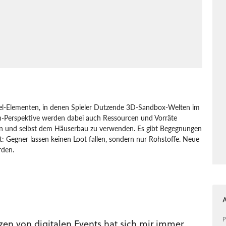
piel-Elementen, in denen Spieler Dutzende 3D-Sandbox-Welten im
-Perspektive werden dabei auch Ressourcen und Vorräte
en und selbst dem Häuserbau zu verwenden. Es gibt Begegnungen
 Gegner lassen keinen Loot fallen, sondern nur Rohstoffe. Neue
rden.
One
Nintendo
PlayStation
Xbox
Action
P
zen von digitalen Events hat sich mir immer