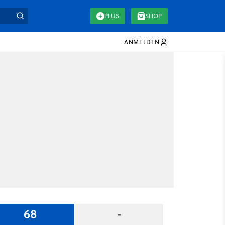
PLUS
SHOP
ANMELDEN
68
-