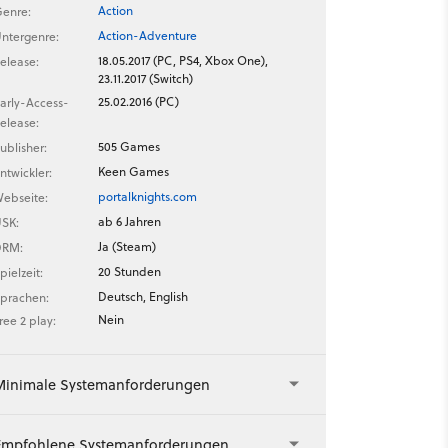
Action
enre:
Action-Adventure
ntergenre:
18.05.2017 (PC, PS4, Xbox One),
elease:
23.11.2017 (Switch)
25.02.2016 (PC)
arly-Access-
elease:
505 Games
ublisher:
Keen Games
ntwickler:
portalknights.com
ebseite:
ab 6 Jahren
SK:
Ja (Steam)
DRM:
20 Stunden
pielzeit:
Deutsch, English
prachen:
Nein
ree 2 play:
Minimale Systemanforderungen
Empfohlene Systemanforderungen