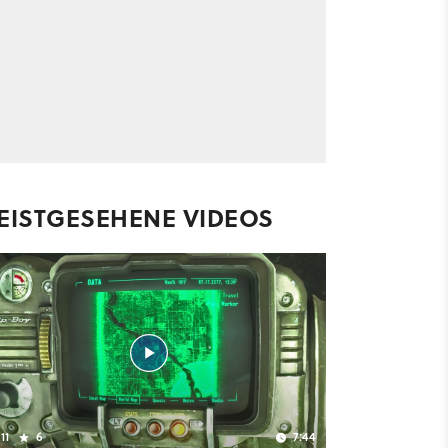
EISTGESEHENE VIDEOS
11
6
7:44