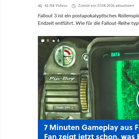
42.158 Videos
Zuletzt am 07.08.2026 aktualisiert
Fallout 3 ist ein postapokalyptisches Rollensp
Endzeit entführt. Wie für die Fallout-Reihe typ
(V.A.T.S.) sein Comeback. Allerdings gewinnt i
beziehungsweise dem größeren Haufen Munitio
11
6
auf leisen Sohlen bewältigen. Insgesamt bietet
Freiheit, wechselt aber zum ersten Mal für das
7 Minuten Gameplay aus Fa
Fan zeigt jetzt schon, was