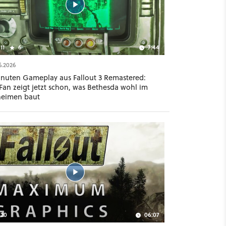
11
6
7:44
6.2026
inuten Gameplay aus Fallout 3 Remastered:
Fan zeigt jetzt schon, was Bethesda wohl im
eimen baut
20
06:07