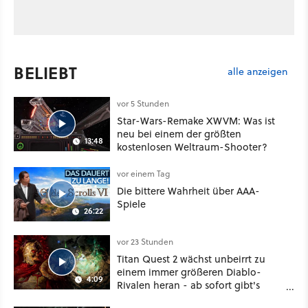
BELIEBT
alle anzeigen
vor 5 Stunden
Star-Wars-Remake XWVM: Was ist
neu bei einem der größten
13:48
kostenlosen Weltraum-Shooter?
vor einem Tag
Die bittere Wahrheit über AAA-
Spiele
26:22
vor 23 Stunden
Titan Quest 2 wächst unbeirrt zu
einem immer größeren Diablo-
4:09
Rivalen heran - ab sofort gibt's
sogar eine richtige Beschwörer-