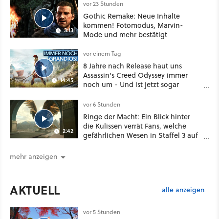
Klasse
vor 23 Stunden
Gothic Remake: Neue Inhalte
kommen! Fotomodus, Marvin-
3:13
Mode und mehr bestätigt
vor einem Tag
8 Jahre nach Release haut uns
Assassin's Creed Odyssey immer
14:45
noch um - Und ist jetzt sogar
besser!
vor 6 Stunden
Ringe der Macht: Ein Blick hinter
die Kulissen verrät Fans, welche
2:42
gefährlichen Wesen in Staffel 3 auf
sie warten
mehr anzeigen
AKTUELL
alle anzeigen
vor 5 Stunden