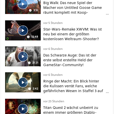
Big Walk: Das neue Spiel der
Macher von Untitled Goose Game
3:51
räumt komplett mit Koop-
Konventionen auf
vor 5 Stunden
Star-Wars-Remake XWVM: Was ist
neu bei einem der größten
13:48
kostenlosen Weltraum-Shooter?
vor 6 Stunden
Das Schwarze Auge: Das ist der
erste selbst erstellte Held der
21:21
GameStar-Community!
vor 6 Stunden
Ringe der Macht: Ein Blick hinter
die Kulissen verrät Fans, welche
2:42
gefährlichen Wesen in Staffel 3 auf
sie warten
vor 23 Stunden
Titan Quest 2 wächst unbeirrt zu
einem immer größeren Diablo-