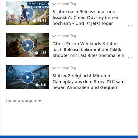
oder Diplomatie
vor einem Tag
8 Jahre nach Release haut uns
Assassin's Creed Odyssey immer
14:45
noch um - Und ist jetzt sogar
besser!
vor einem Tag
Ghost Recon Wildlands: 9 Jahre
nach Release bekommt der Taktik-
1:33
Shooter mit Last Rites nochmal ein
dickes Update
vor einem Tag
Stalker 2 zeigt acht Minuten
Gameplay aus dem Story-DLC samt
8:11
neuen Anomalien und Gegnern
mehr anzeigen