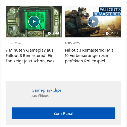
7:44
16:09
08.06.2026
17.05.2025
7 Minuten Gameplay aus
Fallout 3 Remastered: Mit
Fallout 3 Remastered: Ein
10 Verbesserungen zum
Fan zeigt jetzt schon, was
perfekten Rollenspiel
Bethesda wohl im
Geheimen baut
Gameplay-Clips
538 Videos
Zum Kanal