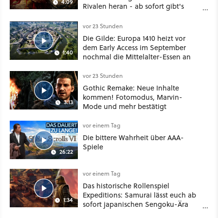
4:09
Rivalen heran - ab sofort gibt's
sogar eine richtige Beschwörer-
Klasse
vor 23 Stunden
Die Gilde: Europa 1410 heizt vor
dem Early Access im September
1:40
nochmal die Mittelalter-Essen an
vor 23 Stunden
Gothic Remake: Neue Inhalte
kommen! Fotomodus, Marvin-
3:13
Mode und mehr bestätigt
vor einem Tag
Die bittere Wahrheit über AAA-
Spiele
26:22
vor einem Tag
Das historische Rollenspiel
Expeditions: Samurai lässt euch ab
1:34
sofort japanischen Sengoku-Ära
aufmischen - wahlweise mit Gewalt