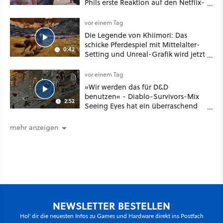
Phils erste Reaktion auf den Netflix-
Deal
vor einem Tag
Die Legende von Khiimori: Das
schicke Pferdespiel mit Mittelalter-
0:42
Setting und Unreal-Grafik wird jetzt
noch größer und gefährlicher
vor einem Tag
»Wir werden das für D&D
benutzen« - Diablo-Survivors-Mix
2:52
Seeing Eyes hat ein überraschend
nützliches Map-Tool
mehr anzeigen
NEWSLETTER BESTELLEN
Hol' dir die neuesten Infos zu Games und Hardware direkt ins Postfach