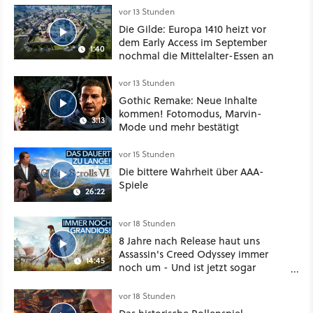
Klasse
vor 13 Stunden
Die Gilde: Europa 1410 heizt vor
dem Early Access im September
1:40
nochmal die Mittelalter-Essen an
vor 13 Stunden
Gothic Remake: Neue Inhalte
kommen! Fotomodus, Marvin-
3:13
Mode und mehr bestätigt
vor 15 Stunden
Die bittere Wahrheit über AAA-
Spiele
26:22
vor 18 Stunden
8 Jahre nach Release haut uns
Assassin's Creed Odyssey immer
14:45
noch um - Und ist jetzt sogar
besser!
vor 18 Stunden