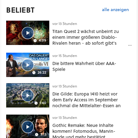
BELIEBT
alle anzeigen
vor 13 Stunden
Titan Quest 2 wächst unbeirrt zu
einem immer größeren Diablo-
4:09
Rivalen heran - ab sofort gibt's
sogar eine richtige Beschwörer-
Klasse
vor 15 Stunden
Die bittere Wahrheit über AAA-
Spiele
26:22
vor 13 Stunden
Die Gilde: Europa 1410 heizt vor
dem Early Access im September
1:40
nochmal die Mittelalter-Essen an
vor 13 Stunden
Gothic Remake: Neue Inhalte
kommen! Fotomodus, Marvin-
3:13
Mode und mehr bestätigt