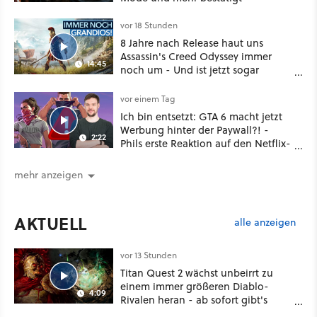
vor 18 Stunden
8 Jahre nach Release haut uns
Assassin's Creed Odyssey immer
14:45
noch um - Und ist jetzt sogar
besser!
vor einem Tag
Ich bin entsetzt: GTA 6 macht jetzt
Werbung hinter der Paywall?! -
2:22
Phils erste Reaktion auf den Netflix-
Deal
mehr anzeigen
AKTUELL
alle anzeigen
vor 13 Stunden
Titan Quest 2 wächst unbeirrt zu
einem immer größeren Diablo-
4:09
Rivalen heran - ab sofort gibt's
sogar eine richtige Beschwörer-