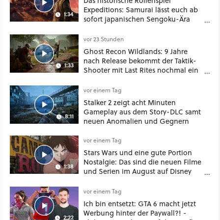
Das historische Rollenspiel
Expeditions: Samurai lässt euch ab
1:34
sofort japanischen Sengoku-Ära
aufmischen - wahlweise mit Gewalt
oder Diplomatie
vor 23 Stunden
Ghost Recon Wildlands: 9 Jahre
nach Release bekommt der Taktik-
1:33
Shooter mit Last Rites nochmal ein
dickes Update
vor einem Tag
Stalker 2 zeigt acht Minuten
Gameplay aus dem Story-DLC samt
8:11
neuen Anomalien und Gegnern
vor einem Tag
Stars Wars und eine gute Portion
Nostalgie: Das sind die neuen Filme
1:38
und Serien im August auf Disney
Plus
vor einem Tag
Ich bin entsetzt: GTA 6 macht jetzt
Werbung hinter der Paywall?! -
2:22