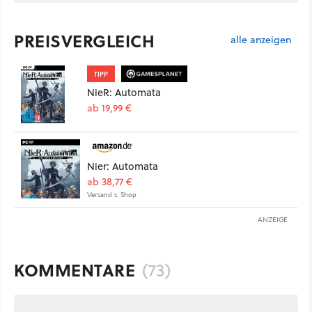
PREISVERGLEICH
alle anzeigen
TIPP
NieR: Automata
ab 19,99 €
Nier: Automata
ab 38,77 €
Versand s. Shop
ANZEIGE
KOMMENTARE
(73)