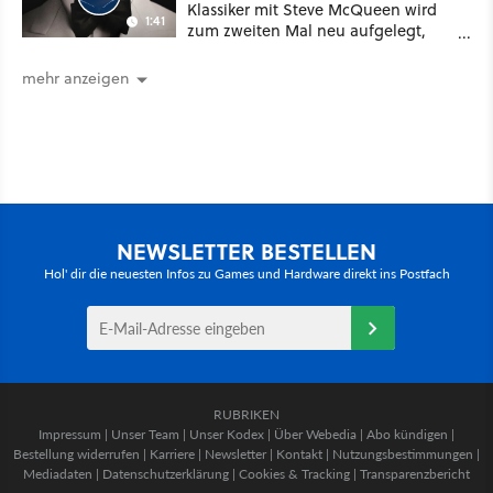
Klassiker mit Steve McQueen wird
1:41
zum zweiten Mal neu aufgelegt,
diesmal mit Marvel-Star Michael B.
Jordan
mehr anzeigen
NEWSLETTER BESTELLEN
Hol' dir die neuesten Infos zu Games und Hardware direkt ins Postfach
RUBRIKEN
Impressum
|
Unser Team
|
Unser Kodex
|
Über Webedia
|
Abo kündigen
|
Bestellung widerrufen
|
Karriere
|
Newsletter
|
Kontakt
|
Nutzungsbestimmungen
|
Mediadaten
|
Datenschutzerklärung
|
Cookies & Tracking
|
Transparenzbericht