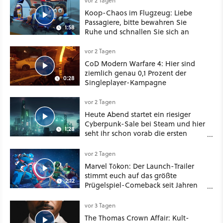
vor 2 Tagen
Koop-Chaos im Flugzeug: Liebe
Passagiere, bitte bewahren Sie
1:58
Ruhe und schnallen Sie sich an
vor 2 Tagen
CoD Modern Warfare 4: Hier sind
ziemlich genau 0,1 Prozent der
0:28
Singleplayer-Kampagne
vor 2 Tagen
Heute Abend startet ein riesiger
Cyberpunk-Sale bei Steam und hier
1:28
seht ihr schon vorab die ersten
Angebote im Trailer
vor 2 Tagen
Marvel Tōkon: Der Launch-Trailer
stimmt euch auf das größte
2:12
Prügelspiel-Comeback seit Jahren
ein
vor 3 Tagen
The Thomas Crown Affair: Kult-