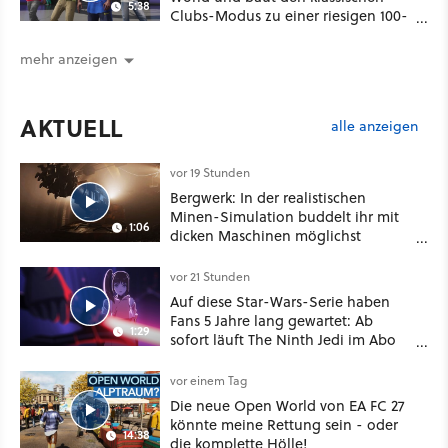
5:38
Clubs-Modus zu einer riesigen 100-
Spieler-Sandbox aus
mehr anzeigen
AKTUELL
alle anzeigen
vor 19 Stunden
Bergwerk: In der realistischen
Minen-Simulation buddelt ihr mit
1:06
dicken Maschinen möglichst
vorsichtig Kohle aus
vor 21 Stunden
Auf diese Star-Wars-Serie haben
Fans 5 Jahre lang gewartet: Ab
1:29
sofort läuft The Ninth Jedi im Abo
bei Disney Plus
vor einem Tag
Die neue Open World von EA FC 27
könnte meine Rettung sein - oder
14:38
die komplette Hölle!