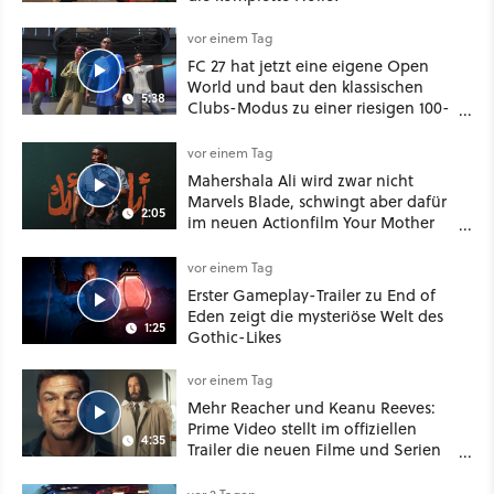
vor einem Tag
FC 27 hat jetzt eine eigene Open
World und baut den klassischen
5:38
Clubs-Modus zu einer riesigen 100-
Spieler-Sandbox aus
vor einem Tag
Mahershala Ali wird zwar nicht
Marvels Blade, schwingt aber dafür
2:05
im neuen Actionfilm Your Mother
Your Mother Your Mother das
Schwert
vor einem Tag
Erster Gameplay-Trailer zu End of
Eden zeigt die mysteriöse Welt des
1:25
Gothic-Likes
vor einem Tag
Mehr Reacher und Keanu Reeves:
Prime Video stellt im offiziellen
4:35
Trailer die neuen Filme und Serien
für August 2026 vor