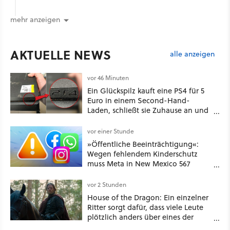
mehr anzeigen
AKTUELLE NEWS
alle anzeigen
vor 46 Minuten
Ein Glückspilz kauft eine PS4 für 5
Euro in einem Second-Hand-
Laden, schließt sie Zuhause an und
schon hat er seine erste
funktionierende PlayStation [Best of
vor einer Stunde
GameStar]
»Öffentliche Beeinträchtigung«:
Wegen fehlendem Kinderschutz
muss Meta in New Mexico 567
Millionen US-Dollar zahlen
vor 2 Stunden
House of the Dragon: Ein einzelner
Ritter sorgt dafür, dass viele Leute
plötzlich anders über eines der
umstrittensten Häuser von Game of