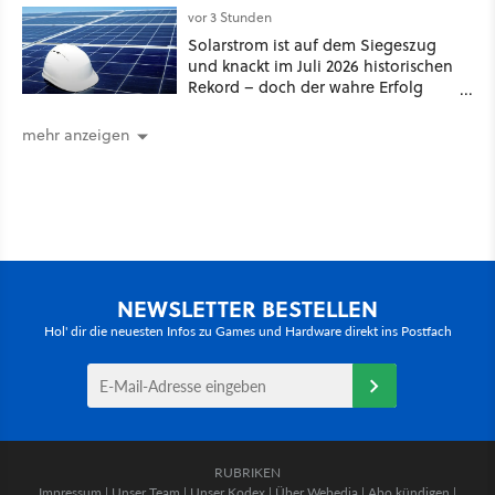
Thrones denken
vor 3 Stunden
Solarstrom ist auf dem Siegeszug
und knackt im Juli 2026 historischen
Rekord – doch der wahre Erfolg
bleibt unsichtbar
mehr anzeigen
NEWSLETTER BESTELLEN
Hol' dir die neuesten Infos zu Games und Hardware direkt ins Postfach
RUBRIKEN
Impressum
|
Unser Team
|
Unser Kodex
|
Über Webedia
|
Abo kündigen
|