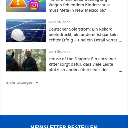
Wegen fehlendem Kinderschutz
muss Meta in New Mexico 567
Millionen US-Dollar zahlen
vor 8 Stunden
Deutscher Solarstrom: Ein Rekord
beeindruckt, ein anderer ist gar kein
echter Erfolg – und ein Detail verrät
mehr über die Energiewende als
jede Zahl
vor 8 Stunden
House of the Dragon: Ein einzelner
Ritter sorgt dafür, dass viele Leute
plötzlich anders über eines der
umstrittensten Häuser von Game of
Thrones denken
mehr anzeigen
NEWSLETTER BESTELLEN