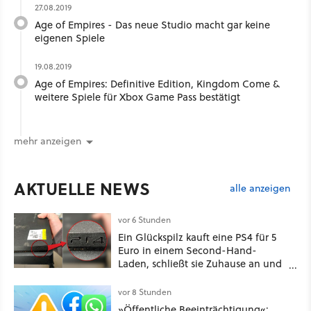
27.08.2019
Age of Empires - Das neue Studio macht gar keine
eigenen Spiele
19.08.2019
Age of Empires: Definitive Edition, Kingdom Come &
weitere Spiele für Xbox Game Pass bestätigt
mehr anzeigen
AKTUELLE NEWS
alle anzeigen
vor 6 Stunden
Ein Glückspilz kauft eine PS4 für 5
Euro in einem Second-Hand-
Laden, schließt sie Zuhause an und
schon hat er seine erste
funktionierende PlayStation [Best of
vor 8 Stunden
GameStar]
»Öffentliche Beeinträchtigung«: