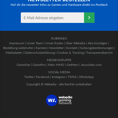
Hol' dir die neuesten Infos zu Games und Hardware direkt ins Postfach
RUBRIKEN
Impressum
|
Unser Team
|
Unser Kodex
|
Über Webedia
|
Abo kündigen
|
Bestellung widerrufen
|
Karriere
|
Newsletter
|
Kontakt
|
Nutzungsbestimmungen
|
Mediadaten
|
Datenschutzerklärung
|
Cookies & Tracking
|
Transparenzbericht
MEDIENGRUPPE
GameStar
|
GamePro
|
Mein MMO
|
GetHero
|
Jeuxvideo.com
SOCIAL MEDIA
Twitter
|
Facebook
|
Instagram
|
TikTok
|
WhatsApp
Copyright © Webedia - alle Rechte vorbehalten