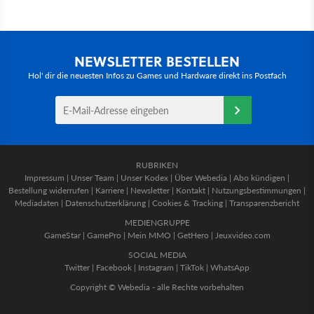
NEWSLETTER BESTELLEN
Hol' dir die neuesten Infos zu Games und Hardware direkt ins Postfach
RUBRIKEN
Impressum
|
Unser Team
|
Unser Kodex
|
Über Webedia
|
Abo kündigen
|
Bestellung widerrufen
|
Karriere
|
Newsletter
|
Kontakt
|
Nutzungsbestimmungen
|
Mediadaten
|
Datenschutzerklärung
|
Cookies & Tracking
|
Transparenzbericht
MEDIENGRUPPE
GameStar
|
GamePro
|
Mein MMO
|
GetHero
|
Jeuxvideo.com
SOCIAL MEDIA
Twitter
|
Facebook
|
Instagram
|
TikTok
|
WhatsApp
Copyright © Webedia - alle Rechte vorbehalten