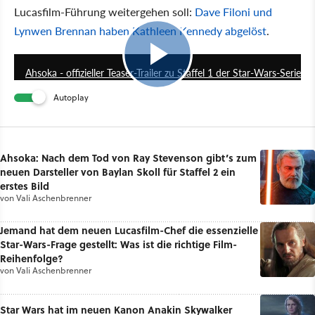
Lucasfilm-Führung weitergehen soll:
Dave Filoni und
Lynwen Brennan haben Kathleen Kennedy abgelöst
.
0:43
Ahsoka - offizieller Teaser-Trailer zu Staffel 1 der Star-Wars-Serie
Autoplay
Ahsoka: Nach dem Tod von Ray Stevenson gibt’s zum
neuen Darsteller von Baylan Skoll für Staffel 2 ein
erstes Bild
von
Vali Aschenbrenner
Jemand hat dem neuen Lucasfilm-Chef die essenzielle
Star-Wars-Frage gestellt: Was ist die richtige Film-
Reihenfolge?
von
Vali Aschenbrenner
Star Wars hat im neuen Kanon Anakin Skywalker