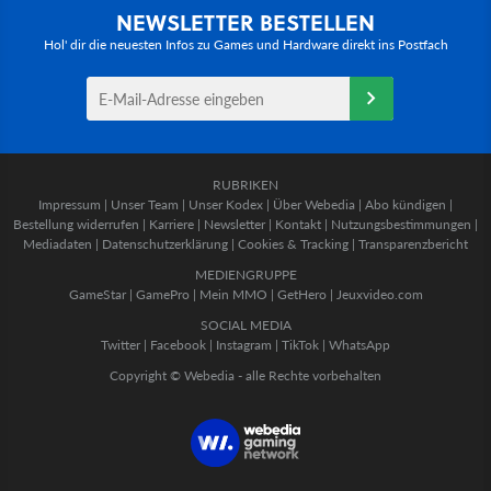
NEWSLETTER BESTELLEN
Hol' dir die neuesten Infos zu Games und Hardware direkt ins Postfach
RUBRIKEN
Impressum
|
Unser Team
|
Unser Kodex
|
Über Webedia
|
Abo kündigen
|
Bestellung widerrufen
|
Karriere
|
Newsletter
|
Kontakt
|
Nutzungsbestimmungen
|
Mediadaten
|
Datenschutzerklärung
|
Cookies & Tracking
|
Transparenzbericht
MEDIENGRUPPE
GameStar
|
GamePro
|
Mein MMO
|
GetHero
|
Jeuxvideo.com
SOCIAL MEDIA
Twitter
|
Facebook
|
Instagram
|
TikTok
|
WhatsApp
Copyright © Webedia - alle Rechte vorbehalten