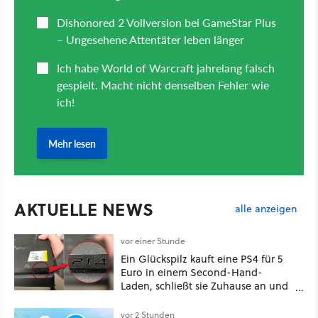
AKTUELLE NEWS
alle anzeigen
vor einer Stunde
Ein Glückspilz kauft eine PS4 für 5
Euro in einem Second-Hand-
Laden, schließt sie Zuhause an und
schon hat er seine erste
funktionierende PlayStation [Best of
vor 2 Stunden