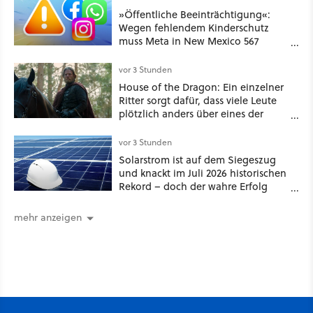
GameStar]
»Öffentliche Beeinträchtigung«:
Wegen fehlendem Kinderschutz
muss Meta in New Mexico 567
Millionen US-Dollar zahlen
vor 3 Stunden
House of the Dragon: Ein einzelner
Ritter sorgt dafür, dass viele Leute
plötzlich anders über eines der
umstrittensten Häuser von Game of
Thrones denken
vor 3 Stunden
Solarstrom ist auf dem Siegeszug
und knackt im Juli 2026 historischen
Rekord – doch der wahre Erfolg
bleibt unsichtbar
mehr anzeigen