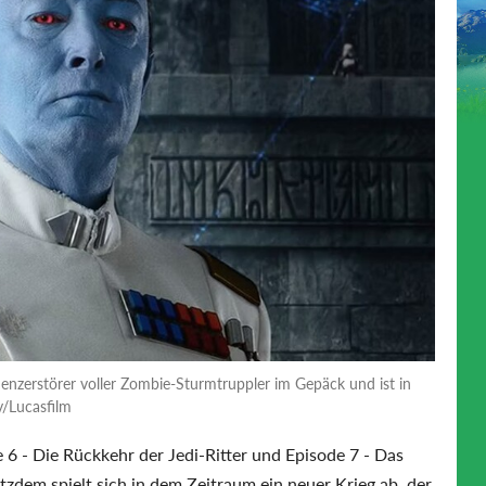
enzerstörer voller Zombie-Sturmtruppler im Gepäck und ist in
y/Lucasfilm
 6 - Die Rückkehr der Jedi-Ritter und Episode 7 - Das
tzdem spielt sich in dem Zeitraum ein neuer Krieg ab, der