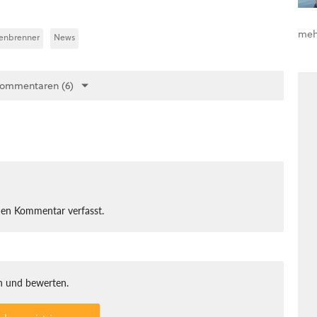
meh
henbrenner
News
Kommentaren (6)
nen Kommentar verfasst.
 und bewerten.