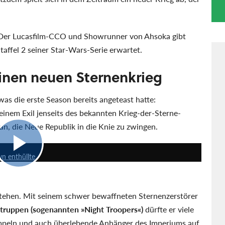
er Lucasfilm-CCO und Showrunner von Ahsoka gibt
Staffel 2 seiner Star-Wars-Serie erwartet.
einen neuen Sternenkrieg
as die erste Season bereits angeteast hatte:
seinem Exil jenseits des bekannten Krieg-der-Sterne-
, die Neue Republik in die Knie zu zwingen.
2:11
wn enthüllte
stehen. Mit seinem schwer bewaffneten Sternenzerstörer
mtruppen (sogenannten
Night Troopers
)
dürfte er viele
rumpeln und auch überlebende Anhänger des Imperiums auf