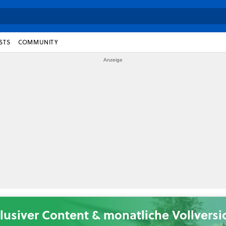
STS
COMMUNITY
lusiver Content & monatliche Vollvers