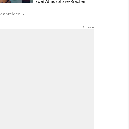
zwei Atmosphäre-Kracher
für gemütliche Abende
r anzeigen