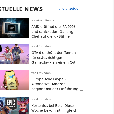
KTUELLE NEWS
alle anzeigen
vor einer Stunde
AMD eröffnet die IFA 2026 –
und schickt den Gaming-
Chef auf die KI-Bühne
vor 4 Stunden
GTA 6 enthüllt den Termin
für erstes richtiges
64
6
Gameplay - an einem Ort
mit dem niemand
gerechnet hatte
vor 4 Stunden
Europäische Paypal-
Alternative: Amazon
3
1
beginnt mit der Einführung
von Wero
vor 4 Stunden
Kostenlos bei Epic: Diese
Woche bekommt ihr gleich