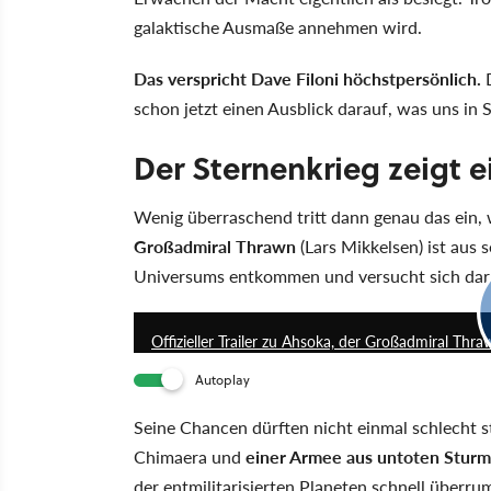
galaktische Ausmaße annehmen wird.
Das verspricht Dave Filoni höchstpersönlich.
D
schon jetzt einen Ausblick darauf, was uns in 
Der Sternenkrieg zeigt 
Wenig überraschend tritt dann genau das ein, w
Großadmiral Thrawn
(Lars Mikkelsen) ist aus 
Universums entkommen und versucht sich daran
Offizieller Trailer zu Ahsoka, der Großadmiral Thra
Autoplay
Seine Chancen dürften nicht einmal schlecht 
Chimaera und
einer Armee aus untoten Stur
der entmilitarisierten Planeten schnell über