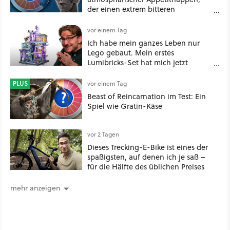
der einen extrem bitteren
Nachgeschmack hinterlässt
vor einem Tag
Ich habe mein ganzes Leben nur
Lego gebaut. Mein erstes
Lumibricks-Set hat mich jetzt
nachhaltig beeindruckt: Game
Stack im Test
PLUS
vor einem Tag
Beast of Reincarnation im Test: Ein
Spiel wie Gratin-Käse
vor 2 Tagen
Dieses Trecking-E-Bike ist eines der
spaßigsten, auf denen ich je saß –
für die Hälfte des üblichen Preises
mehr anzeigen