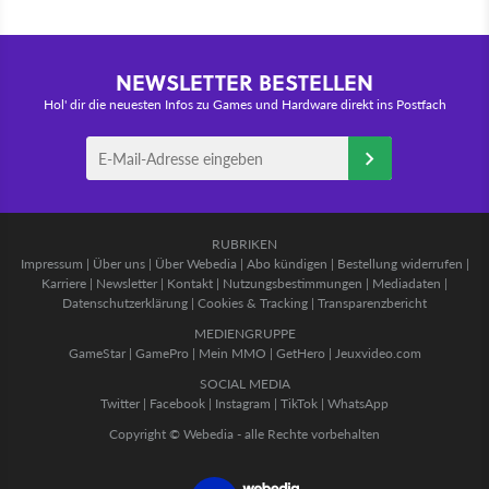
NEWSLETTER BESTELLEN
Hol' dir die neuesten Infos zu Games und Hardware direkt ins Postfach
RUBRIKEN
Impressum
|
Über uns
|
Über Webedia
|
Abo kündigen
|
Bestellung widerrufen
|
Karriere
|
Newsletter
|
Kontakt
|
Nutzungsbestimmungen
|
Mediadaten
|
Datenschutzerklärung
|
Cookies & Tracking
|
Transparenzbericht
MEDIENGRUPPE
GameStar
|
GamePro
|
Mein MMO
|
GetHero
|
Jeuxvideo.com
SOCIAL MEDIA
Twitter
|
Facebook
|
Instagram
|
TikTok
|
WhatsApp
Copyright © Webedia - alle Rechte vorbehalten