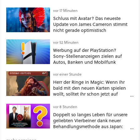
vor 17 Minuten
Schluss mit Avatar? Das neueste
Update von James Cameron stimmt
nicht gerade optimistisch
vor 52 Minuten
Werbung auf der PlayStation?
Sony-Stellenanzeigen zielen auf
Autos, Banken und Mobilfunk
vor einer Stunde
Herr der Ringe in Magic: Wenn ihr
bald mit den neuen Karten spielen
wollt, solltet ihr schon jetzt auf
Duolingo Zwergisch pauken
vor 8 Stunden
Doppelt so langes Leben für unsere
geliebten Vierbeiner dank neuer
Behandlungsmethode aus Japan:
Der Blick auf über 1.200
Kommentare zeigt, dass es nicht so