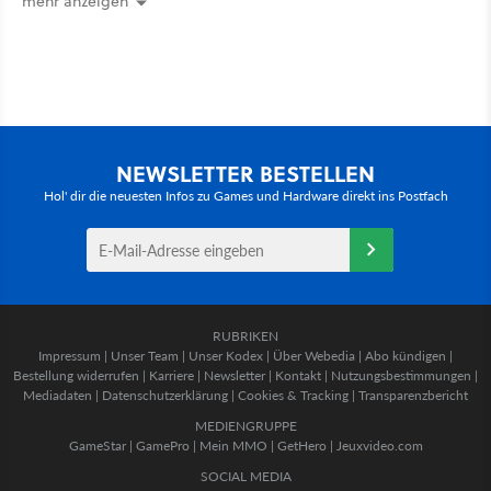
mehr anzeigen
einfach ist
NEWSLETTER BESTELLEN
Hol' dir die neuesten Infos zu Games und Hardware direkt ins Postfach
RUBRIKEN
Impressum
|
Unser Team
|
Unser Kodex
|
Über Webedia
|
Abo kündigen
|
Bestellung widerrufen
|
Karriere
|
Newsletter
|
Kontakt
|
Nutzungsbestimmungen
|
Mediadaten
|
Datenschutzerklärung
|
Cookies & Tracking
|
Transparenzbericht
MEDIENGRUPPE
GameStar
|
GamePro
|
Mein MMO
|
GetHero
|
Jeuxvideo.com
SOCIAL MEDIA