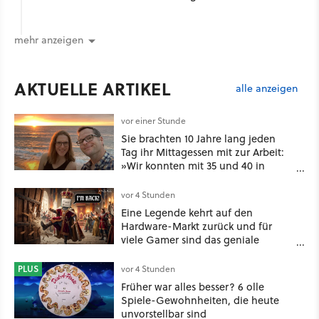
mehr anzeigen
AKTUELLE ARTIKEL
alle anzeigen
vor einer Stunde
Sie brachten 10 Jahre lang jeden
Tag ihr Mittagessen mit zur Arbeit:
»Wir konnten mit 35 und 40 in
Rente gehen« – auch dank
Gamification [Best of GameStar]
vor 4 Stunden
Eine Legende kehrt auf den
Hardware-Markt zurück und für
viele Gamer sind das geniale
Neuigkeiten!
PLUS
vor 4 Stunden
Früher war alles besser? 6 olle
Spiele-Gewohnheiten, die heute
unvorstellbar sind