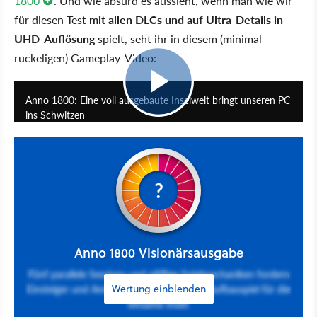
1800
. Und wie absurd es aussieht, wenn man wie wir
für diesen Test
mit allen DLCs und auf Ultra-Details in
UHD-Auflösung
spielt, seht ihr in diesem (minimal
ruckeligen) Gameplay-Video:
2:19
Anno 1800: Eine voll ausgebaute Inselwelt bringt unseren PC
ins Schwitzen
?
Anno 1800 Visionärsausgabe
Fünf parallele Sessions und pfiffige Spielmechaniken fordern
Einsteiger und Anno-Profis zugleich. DAS Aufbauspiel für die
Wertung einblenden
einsame Insel!