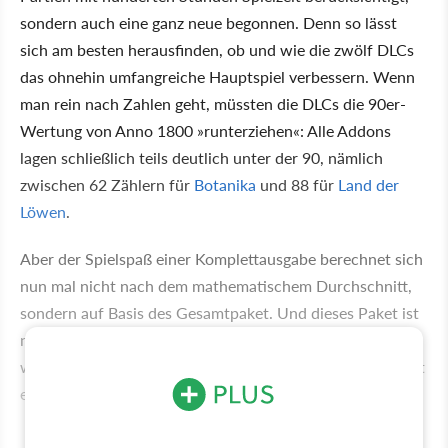
sondern auch eine ganz neue begonnen. Denn so lässt
sich am besten herausfinden, ob und wie die zwölf DLCs
das ohnehin umfangreiche Hauptspiel verbessern. Wenn
man rein nach Zahlen geht, müssten die DLCs die 90er-
Wertung von Anno 1800 »runterziehen«: Alle Addons
lagen schließlich teils deutlich unter der 90, nämlich
zwischen 62 Zählern für
Botanika
und 88 für
Land der
Löwen
.
Aber der Spielspaß einer Komplettausgabe berechnet sich
nun mal nicht nach dem mathematischem Durchschnitt,
sondern auf Basis des Gesamtpaket. Und dieses Paket ist
nach vier Seasons und zwölf DLCs noch mal runder,
wertiger und spaßiger als das Hauptspiel allein. Dafür gibt
es fünf Hauptgründe.