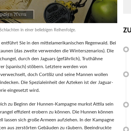
Z
Schlachten in einer beliebigen Reihenfolge.
entführt Sie in den mittelamerikanischen Regenwald. Bei
staunen (das zweite verwenden die Winterszenarios). Die
ungel, durch den Jaguars (gefährlich), Truthähne
rer (spanisch) stöbern. Letztere werden von
verwechselt, doch Cortßiz und seine Mannen wollen
ndecken. Die Spezialeinheit der Azteken ist der Jaguar-
rie eingesetzt wird.
Gleich zu Beginn der Hunnen-Kampagne murkst Attila sein
rangel effizient erobern zu können. Die Hunnen können
ll lassen sich große Armeen aufziehen. In der Kampagne
cen aus zerstörten Gebäuden zu räubern. Beeindruckte