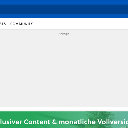
STS
COMMUNITY
lusiver Content & monatliche Vollvers