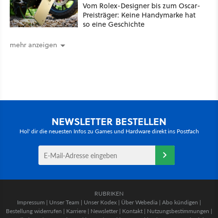
Vom Rolex-Designer bis zum Oscar-
Preisträger: Keine Handymarke hat
so eine Geschichte
mehr anzeigen
NEWSLETTER BESTELLEN
Hol' dir die neuesten Infos zu Games und Hardware direkt ins Postfach
RUBRIKEN
Impressum
|
Unser Team
|
Unser Kodex
|
Über Webedia
|
Abo kündigen
|
Bestellung widerrufen
|
Karriere
|
Newsletter
|
Kontakt
|
Nutzungsbestimmungen
|