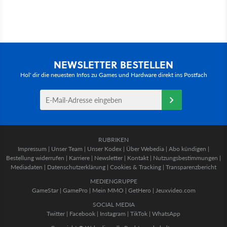
NEWSLETTER BESTELLEN
Hol' dir die neuesten Infos zu Games und Hardware direkt ins Postfach
RUBRIKEN
Impressum
|
Unser Team
|
Unser Kodex
|
Über Webedia
|
Abo kündigen
|
Bestellung widerrufen
|
Karriere
|
Newsletter
|
Kontakt
|
Nutzungsbestimmungen
|
Mediadaten
|
Datenschutzerklärung
|
Cookies & Tracking
|
Transparenzbericht
MEDIENGRUPPE
GameStar
|
GamePro
|
Mein MMO
|
GetHero
|
Jeuxvideo.com
SOCIAL MEDIA
Twitter
|
Facebook
|
Instagram
|
TikTok
|
WhatsApp