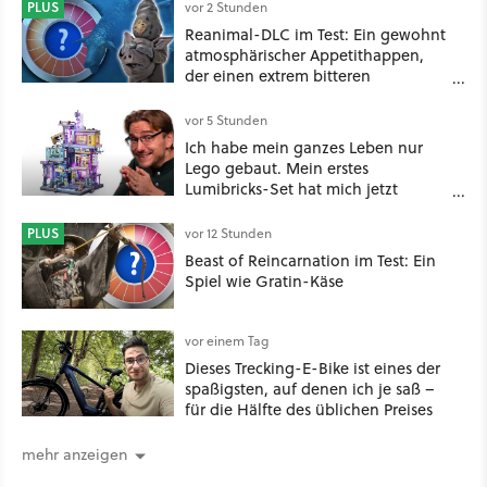
PLUS
vor 2 Stunden
Reanimal-DLC im Test: Ein gewohnt
atmosphärischer Appetithappen,
der einen extrem bitteren
Nachgeschmack hinterlässt
vor 5 Stunden
Ich habe mein ganzes Leben nur
Lego gebaut. Mein erstes
Lumibricks-Set hat mich jetzt
nachhaltig beeindruckt: Game
Stack im Test
PLUS
vor 12 Stunden
Beast of Reincarnation im Test: Ein
Spiel wie Gratin-Käse
vor einem Tag
Dieses Trecking-E-Bike ist eines der
spaßigsten, auf denen ich je saß –
für die Hälfte des üblichen Preises
mehr anzeigen