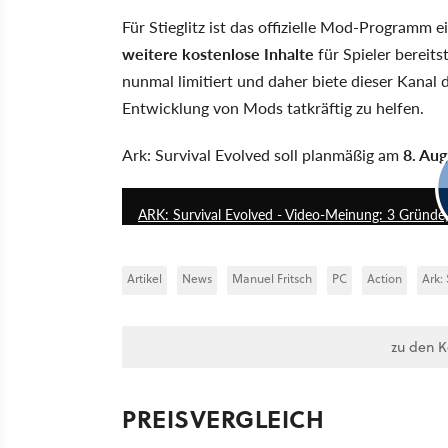
Für Stieglitz ist das offizielle Mod-Programm e
weitere kostenlose Inhalte
für Spieler bereit
nunmal limitiert und daher biete dieser Kanal d
Entwicklung von Mods tatkräftig zu helfen.
Ark: Survival Evolved soll planmäßig am
8. Au
ARK: Survival Evolved - Video-Meinung: 3 Gründe,
Artikel
News
Manuel Fritsch
PC
Action
Ark:
zu den 
PREISVERGLEICH