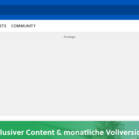
STS
COMMUNITY
lusiver Content & monatliche Vollvers