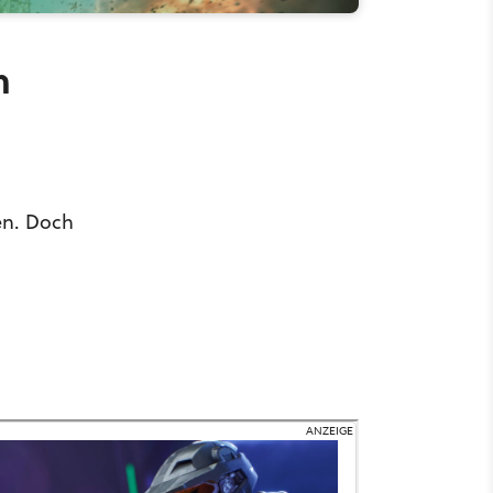
h
en. Doch