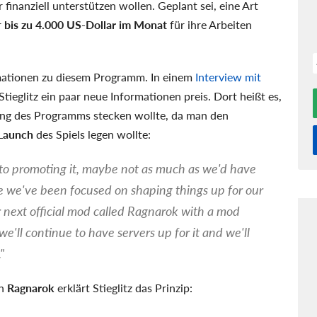
finanziell unterstützen wollen. Geplant sei, eine Art
r
bis zu 4.000 US-Dollar im Monat
für ihre Arbeiten
ormationen zu diesem Programm. In einem
Interview mit
Stieglitz ein paar neue Informationen preis. Dort heißt es,
bung des Programms stecken wollte, da man den
-Launch
des Spiels legen wollte:
 to promoting it, maybe not as much as we'd have
e we've been focused on shaping things up for our
r next official mod called Ragnarok with a mod
e'll continue to have servers up for it and we'll
"
en
Ragnarok
erklärt Stieglitz das Prinzip: