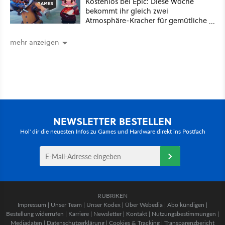
Kostenlos bei Epic: Diese Woche
bekommt ihr gleich zwei
Atmosphäre-Kracher für gemütliche
Abende
mehr anzeigen
NEWSLETTER BESTELLEN
Hol' dir die neuesten Infos zu Games und Hardware direkt ins Postfach
RUBRIKEN
Impressum
|
Unser Team
|
Unser Kodex
|
Über Webedia
|
Abo kündigen
|
Bestellung widerrufen
|
Karriere
|
Newsletter
|
Kontakt
|
Nutzungsbestimmungen
|
Mediadaten
|
Datenschutzerklärung
|
Cookies & Tracking
|
Transparenzbericht