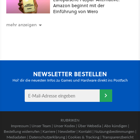
Amazon beginnt mit der
Einführung von Wero
mehr anzeigen
NEWSLETTER BESTELLEN
Hol' dir die neuesten Infos zu Games und Hardware direkt ins Postfach
RUBRIKEN
Impressum
|
Unser Team
|
Unser Kodex
|
Über Webedia
|
Abo kündigen
|
Bestellung widerrufen
|
Karriere
|
Newsletter
|
Kontakt
|
Nutzungsbestimmungen
|
Mediadaten
|
Datenschutzerklärung
|
Cookies & Tracking
|
Transparenzbericht