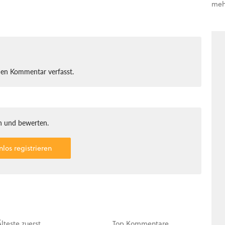
meh
nen Kommentar verfasst.
 und bewerten.
nlos registrieren
Älteste
zuerst
Top
Kommentare