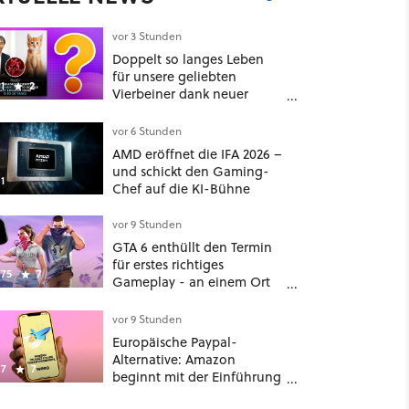
vor 3 Stunden
Doppelt so langes Leben
für unsere geliebten
1
2
Vierbeiner dank neuer
Behandlungsmethode aus
Japan: Der Blick auf über
vor 6 Stunden
1.200 Kommentare zeigt,
AMD eröffnet die IFA 2026 –
dass es nicht so einfach ist
und schickt den Gaming-
1
Chef auf die KI-Bühne
vor 9 Stunden
GTA 6 enthüllt den Termin
für erstes richtiges
75
7
Gameplay - an einem Ort
mit dem niemand
gerechnet hatte
vor 9 Stunden
Europäische Paypal-
Alternative: Amazon
7
7
beginnt mit der Einführung
von Wero