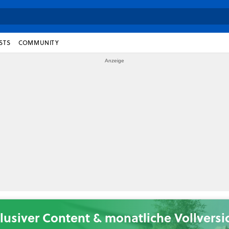
STS
COMMUNITY
lusiver Content & monatliche Vollvers