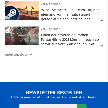
vor 19 Stunden
92 bei Metacritc: Ein Steam-Hit, den
niemand kommen sah, steuert
gerade auf einen Platz bei den
Game Awards zu
vor 21 Stunden
Einen der größten deutschen
Fantasyfilme 2025 könnt ihr euch ab
sofort auf Netflix anschauen, mit
dabei: ein Star aus Der Hobbit
mehr anzeigen
NEWSLETTER BESTELLEN
Hol' dir die neuesten Infos zu Games und Hardware direkt ins Postfach