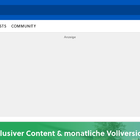
STS
COMMUNITY
lusiver Content & monatliche Vollvers