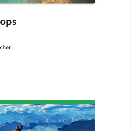
rops
scher