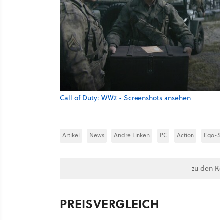
Call of Duty: WW2 - Screenshots ansehen
Artikel
News
Andre Linken
PC
Action
Ego-S
zu den 
PREISVERGLEICH