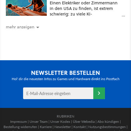
Einen Elektriker oder Zimmermann
in den USA zu finden, ist extrem
schwierig: zu viele KI-
Rechenzentren
mehr anzeigen
NEWSLETTER BESTELLEN
Hol' dir die neuesten Infos zu Games und Hardware direkt ins Postfach
RUBRIKEN
Impressum
|
Unser Team
|
Unser Kodex
|
Über Webedia
|
Abo kündigen
|
Bestellung widerrufen
|
Karriere
|
Newsletter
|
Kontakt
|
Nutzungsbestimmungen
|