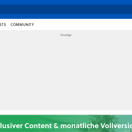
STS
COMMUNITY
lusiver Content & monatliche Vollvers