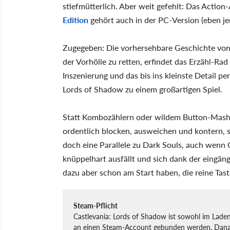
stiefmütterlich. Aber weit gefehlt: Das Actio
Edition
gehört auch in der PC-Version (eben je
Zugegeben: Die vorhersehbare Geschichte von 
der Vorhölle zu retten, erfindet das Erzähl-Ra
Inszenierung und das bis ins kleinste Detail 
Lords of Shadow zu einem großartigen Spiel.
Statt Kombozählern oder wildem Button-Mashin
ordentlich blocken, ausweichen und kontern,
doch eine Parallele zu Dark Souls, auch wenn 
knüppelhart ausfällt und sich dank der eingäng
dazu aber schon am Start haben, die reine Tasta
Steam-Pflicht
Castlevania: Lords of Shadow ist sowohl im Laden
an einen Steam-Account gebunden werden. Danach