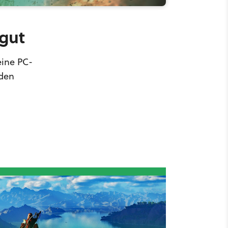
 gut
eine PC-
 den