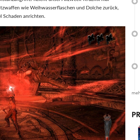
satzwaffen wie Weihwasserflaschen und Dolche zurück,
l Schaden anrichten.
meh
P