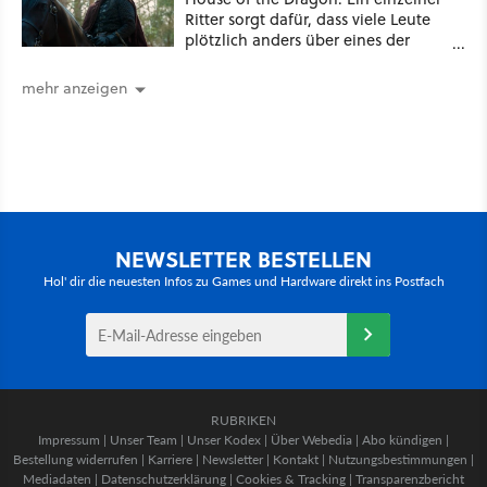
Ritter sorgt dafür, dass viele Leute
plötzlich anders über eines der
umstrittensten Häuser von Game of
Thrones denken
mehr anzeigen
NEWSLETTER BESTELLEN
Hol' dir die neuesten Infos zu Games und Hardware direkt ins Postfach
RUBRIKEN
Impressum
|
Unser Team
|
Unser Kodex
|
Über Webedia
|
Abo kündigen
|
Bestellung widerrufen
|
Karriere
|
Newsletter
|
Kontakt
|
Nutzungsbestimmungen
|
Mediadaten
|
Datenschutzerklärung
|
Cookies & Tracking
|
Transparenzbericht