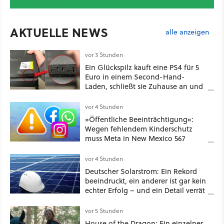
AKTUELLE NEWS
alle anzeigen
vor 3 Stunden
Ein Glückspilz kauft eine PS4 für 5
Euro in einem Second-Hand-
Laden, schließt sie Zuhause an und
schon hat er seine erste
funktionierende PlayStation [Best of
vor 4 Stunden
GameStar]
»Öffentliche Beeinträchtigung«:
Wegen fehlendem Kinderschutz
muss Meta in New Mexico 567
Millionen US-Dollar zahlen
vor 4 Stunden
Deutscher Solarstrom: Ein Rekord
beeindruckt, ein anderer ist gar kein
echter Erfolg – und ein Detail verrät
mehr über die Energiewende als
jede Zahl
vor 5 Stunden
House of the Dragon: Ein einzelner