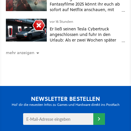
Fantasyfilme 2025 könnt ihr euch ab
sofort auf Netflix anschauen, mit
dabei: ein Star aus Der Hobbit
vor 16 Stunden
Er ließ seinen Tesla Cybertruck
angeschlossen und fuhr in den
Urlaub: Als er zwei Wochen später
zurückkam, sprang der Truck nicht
mehr an [Best of GameStar]
mehr anzeigen
NEWSLETTER BESTELLEN
Hol' dir die neuesten Infos zu Games und Hardware direkt ins Postfach