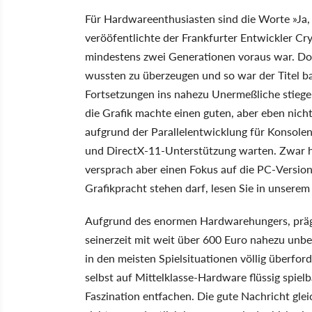
Für Hardwareenthusiasten sind die Worte »Ja, 
verööfentlichte der Frankfurter Entwickler Cry
mindestens zwei Generationen voraus war. Do
wussten zu überzeugen und so war der Titel ba
Fortsetzungen ins nahezu Unermeßliche stiegen
die Grafik machte einen guten, aber eben nich
aufgrund der Parallelentwicklung für Konsolen
und DirectX-11-Unterstützung warten. Zwar 
versprach aber einen Fokus auf die PC-Versio
Grafikpracht stehen darf, lesen Sie in unsere
Aufgrund des enormen Hardwarehungers, prägte 
seinerzeit mit weit über 600 Euro nahezu unb
in den meisten Spielsituationen völlig überfor
selbst auf Mittelklasse-Hardware flüssig spielb
Faszination entfachen. Die gute Nachricht gle