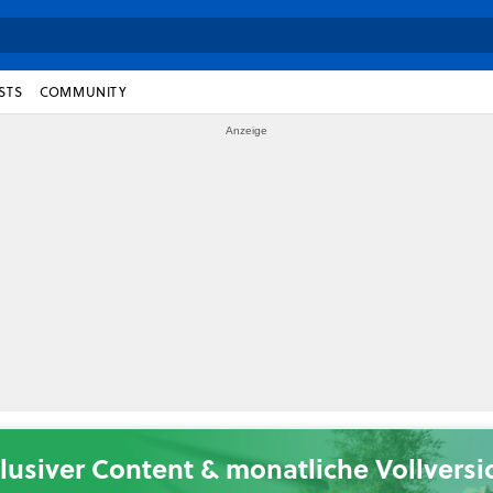
STS
COMMUNITY
lusiver Content & monatliche Vollvers