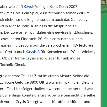
aber wie läuft
Crysis
?« längst Kult. Denn 2007
tek mit Crysis ein Spiel, dass technisch seiner Zeit um
ch nicht nur die Engine, sondern auch das Gameplay
ld in aller Munde. Klar, dass die Ansprüche an
. Der zweite Teil war daher eine gewisse Enttäuschung,
t exzellenten Eindruck, PC-Spieler mussten zudem
 gar ein halbes Jahr auf die versprochenen HD-Texturen
hat Crytek auch
Crysis 3
für Konsolen und PC entwickelt,
n. Ob der Name Crysis also wieder für unbändige
m Technik-Check.
der erste Teil das Zitat im ersten Absatz. Selbst die
ezahlbare Geforce 8800 Ultra war mit maximalen Details
dert. Der Nachfolger skalierte wesentlich besser und war
ar, allerdings konnte die Grafik bei weitem nicht die selbe
ich vorab: Crysis 3 sorgt wieder für offene Münder und