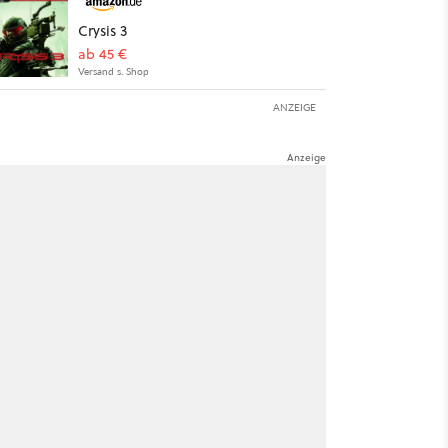
Crysis 3
ab 45 €
Versand s. Shop
ANZEIGE