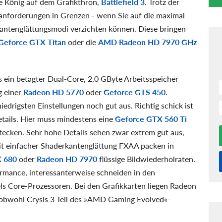
ige König auf dem Grafikthron,
Battlefield 3
. Trotz der
manforderungen in Grenzen - wenn Sie auf die maximal
antenglättungsmodi verzichten können. Diese bringen
Geforce GTX Titan
oder die
AMD Radeon HD 7970 GHz
s ein betagter Dual-Core, 2,0 GByte Arbeitsspeicher
g einer
Radeon HD 5770
oder
Geforce GTS 450
.
iedrigsten Einstellungen noch gut aus. Richtig schick ist
etails. Hier muss mindestens eine
Geforce GTX 560 Ti
tecken. Sehr hohe Details sehen zwar extrem gut aus,
mit einfacher Shaderkantenglättung FXAA packen in
X 680
oder
Radeon HD 7970
flüssige Bildwiederholraten.
ormance, interessanterweise schneiden in den
s Core-Prozessoren. Bei den Grafikkarten liegen Radeon
 obwohl Crysis 3 Teil des »AMD Gaming Evolved«-