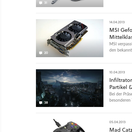
31
14.04.2013
MSI Gefor
Mittelkl
MSI verpass
den bekannten
20
Wir klären, 
10.04.2013
Infiltrat
Partikel 
Bei der Prä
besonderen W
38
um eine sti
geht.
05.04.2013
Mad Catz 