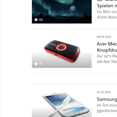
Spielen 
Ein Blick na
dichte Atmos
63
Wert auf sc
Himmelsgewö
06.05.2013
Aver Med
Knopfdru
Der Let's-P
will Aver M
17
im Test durc
01.05.2013
Samsung 
Im Test mus
gigantische
überzeugen 