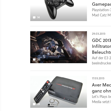
Gamepad 
Playstation-
Mad Catz ML
14
Vorlieben a
29.03.2013
GDC 2013
Infiltrat
Beleucht
Auf der E3 2
35
beeindrucken
GDC 2013 se
17.03.2013
Aver Med
ganz ohn
Let’s Plays
Media setzt
19
ist kein PC 