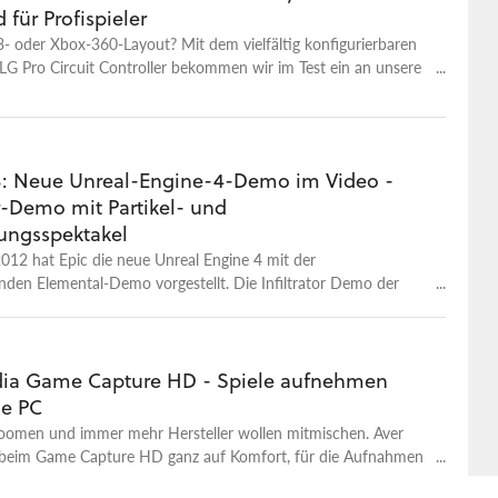
für Profispieler
3- oder Xbox-360-Layout? Mit dem vielfältig konfigurierbaren
G Pro Circuit Controller bekommen wir im Test ein an unsere
npassbares Gamepad.
: Neue Unreal-Engine-4-Demo im Video -
or-Demo mit Partikel- und
ungsspektakel
012 hat Epic die neue Unreal Engine 4 mit der
den Elemental-Demo vorgestellt. Die Infiltrator Demo der
tzt noch einen oben drauf.
ia Game Capture HD - Spiele aufnehmen
e PC
 boomen und immer mehr Hersteller wollen mitmischen. Aver
 beim Game Capture HD ganz auf Komfort, für die Aufnahmen
mehr nötig – im Test zeigen sich aber auch Schwächen.