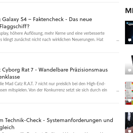
M
Galaxy S4 – Faktencheck - Das neue
Flaggschiff?
play, höhere Auflösung, mehr Kerne und eine verbesserte
s klingt zunächst nicht nach wirklichen Neuerungen. Hat
ug Innovationen in das Galaxy S4 gesteckt oder droht ein
S«?
 Cyborg Rat 7 - Wandelbare Präzisionsmaus
enklasse
 die Mad Catz R.A.T. 7 nicht nur preislich bei den High-End-
n mitspielen. Von der Konkurrenz setzt sie sich durch ein
nstellbares Gehäuse ab.
 im Technik-Check - Systemanforderungen und
gleich