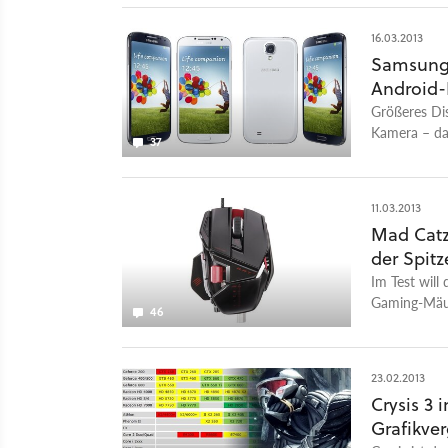
16.03.2013
Samsung 
Android-
Größeres Dis
Kamera – da
37
Samsung gen
»Galaxy S3 
11.03.2013
Mad Catz
der Spitz
Im Test will
Gaming-Mäuse
46
vielfältig ei
23.02.2013
Crysis 3
Grafikver