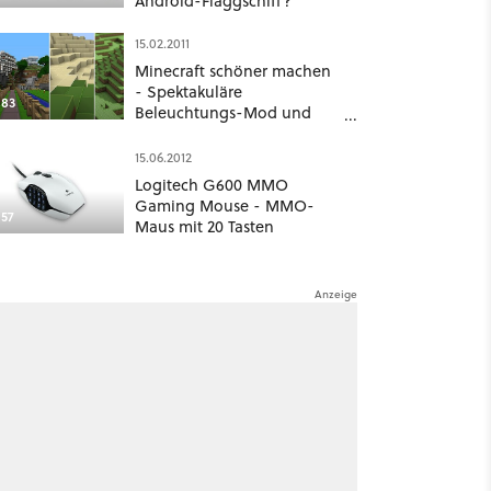
Android-Flaggschiff?
15.02.2011
Minecraft schöner machen
- Spektakuläre
83
Beleuchtungs-Mod und
Kantenglättung
15.06.2012
Logitech G600 MMO
Gaming Mouse - MMO-
57
Maus mit 20 Tasten