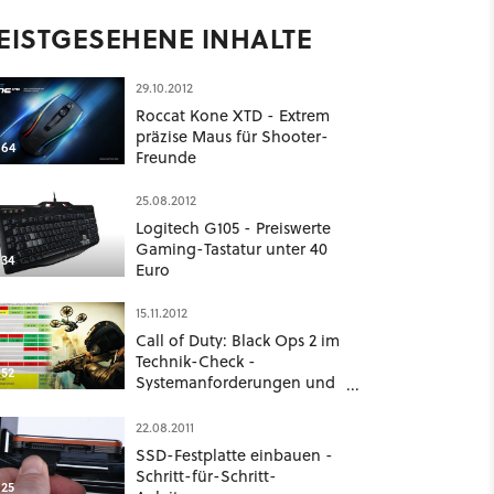
EISTGESEHENE INHALTE
29.10.2012
Roccat Kone XTD - Extrem
präzise Maus für Shooter-
64
Freunde
25.08.2012
Logitech G105 - Preiswerte
Gaming-Tastatur unter 40
34
Euro
15.11.2012
Call of Duty: Black Ops 2 im
Technik-Check -
52
Systemanforderungen und
Grafikvergleich
22.08.2011
SSD-Festplatte einbauen -
Schritt-für-Schritt-
25