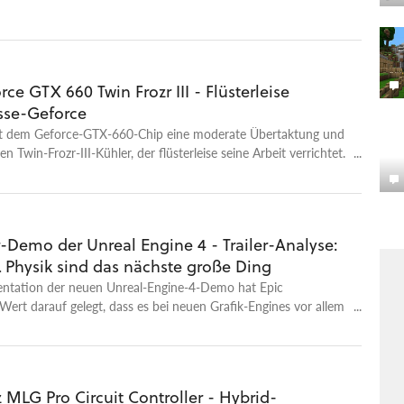
ce GTX 660 Twin Frozr III - Flüsterleise
asse-Geforce
t dem Geforce-GTX-660-Chip eine moderate Übertaktung und
 Twin-Frozr-III-Kühler, der flüsterleise seine Arbeit verrichtet.
wie es um die Performance steht.
or-Demo der Unreal Engine 4 - Trailer-Analyse:
& Physik sind das nächste große Ding
sentation der neuen Unreal-Engine-4-Demo hat Epic
ert darauf gelegt, dass es bei neuen Grafik-Engines vor allem
mmige, dynamische Darstellung auf PC und Next-Gen-Konsolen
MLG Pro Circuit Controller - Hybrid-