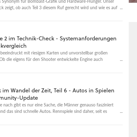
das Synonym für Bombast-Grafik und Hardware-Hunger. Unser
k zeigt, ob auch Teil 3 diesem Ruf gerecht wird und wie es auf
ft.
de 2 im Technik-Check - Systemanforderungen
ikvergleich
 beeindruckt mit riesigen Karten und unvorstellbar großen
Ob die eigens für den Shooter entwickelte Engine auch
 klärt unser Technik-Check – jetzt auch mit Technik-Tabelle.
 im Wandel der Zeit, Teil 6 - Autos in Spielen
munity-Update
 nach gibt es nur eine Sache, die Männer genauso fasziniert
nd das sind schnelle Autos. Rennspiele sind daher, seit es
gibt, ein starkes Genre. Wir zeigen Ihnen im sechsten Teil
e, wie sich die rasanten Flitzer in den letzten 20 Jahren
aben.