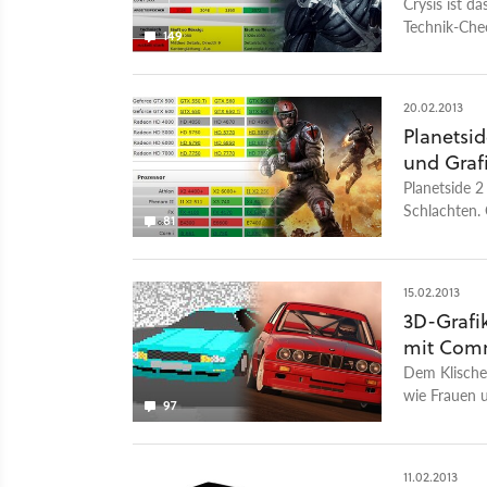
Crysis ist 
Technik-Chec
149
Ihrem PC läu
20.02.2013
Planetsi
und Graf
Planetside 2
Schlachten. 
81
beeindruckt,
15.02.2013
3D-Grafik
mit Com
Dem Klischee
wie Frauen u
97
Videospiele 
unserer Reih
entwickelt h
11.02.2013