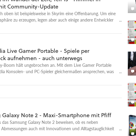
mit Community-Update
ch oben ist beispielsweise in Skyrim eine Offenbarung. Um eine
phäre zu erzeugen, legen aber auch einige andere Entwickler
höne Skyboxen. Wir schauen uns die schönsten
lbe der Spielgeschichte an.
ia Live Gamer Portable - Spiele per
ck aufnehmen - auch unterwegs
lay-Boom hält ungebrochen an. Mit dem Live Gamer Portable
edia Konsolen- und PC-Spieler gleichermaßen ansprechen, was
haus gelingt.
Galaxy Note 2 - Maxi-Smartphone mit Pfiff
s das Samsung Galaxy Note 2 beweisen, ob es neben
n Abmessungen auch mit Innovationen und Alltagstauglichkeit
kann.