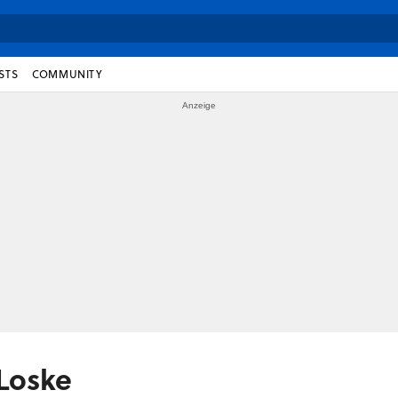
STS
COMMUNITY
 Loske