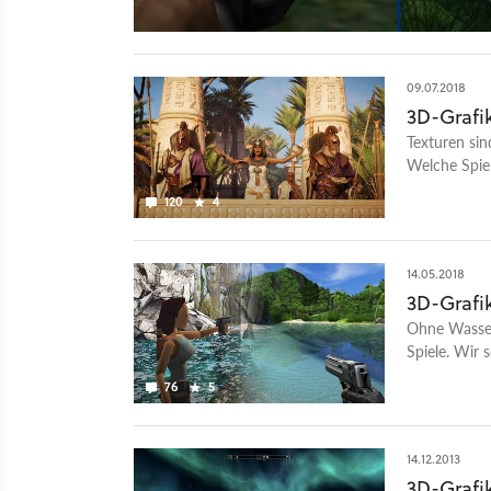
09.07.2018
3D-Grafik
Texturen sin
Welche Spie
hervorsteche
120
4
14.05.2018
3D-Grafik
Ohne Wasser
Spiele. Wir 
Jahrzehnte v
76
5
14.12.2013
3D-Grafik