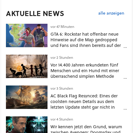
AKTUELLE NEWS
alle anzeigen
vor 47 Minuten
GTA 6: Rockstar hat offenbar neue
Hinweise auf die Map gedropped
und Fans sind ihnen bereits auf der
Schliche
vor 2 Stunden
Vor 14.400 Jahren erkundeten fünf
Menschen und ein Hund mit einer
überraschend simplen Methode
eine tiefe Höhle und hinterließen
Spuren für die Ewigkeit
vor 3 Stunden
AC Black Flag Resynced: Eines der
coolsten neuen Details aus dem
letzten Update steht gar nicht in
den Patch Notes
vor 4 Stunden
Wir kennen jetzt den Grund, warum
zwischen Avengers: Doomsday und