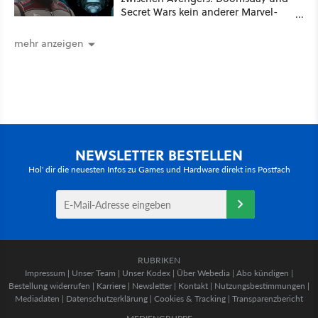
Secret Wars kein anderer Marvel-
Film erscheint
mehr anzeigen
NEWSLETTER BESTELLEN
Hol' dir die neuesten Infos zu Games und Hardware direkt ins Postfach
RUBRIKEN
Impressum
|
Unser Team
|
Unser Kodex
|
Über Webedia
|
Abo kündigen
|
Bestellung widerrufen
|
Karriere
|
Newsletter
|
Kontakt
|
Nutzungsbestimmungen
|
Mediadaten
|
Datenschutzerklärung
|
Cookies & Tracking
|
Transparenzbericht