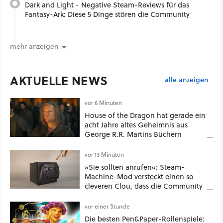
Dark and Light - Negative Steam-Reviews für das
Fantasy-Ark: Diese 5 Dinge stören die Community
mehr anzeigen
AKTUELLE NEWS
alle anzeigen
vor 6 Minuten
House of the Dragon hat gerade ein
acht Jahre altes Geheimnis aus
George R.R. Martins Büchern
aufgelöst
vor 13 Minuten
»Sie sollten anrufen«: Steam-
Machine-Mod versteckt einen so
cleveren Clou, dass die Community
sich fragt, wieso Valve das nicht
gleich so macht
vor einer Stunde
Die besten Pen&Paper-Rollenspiele: