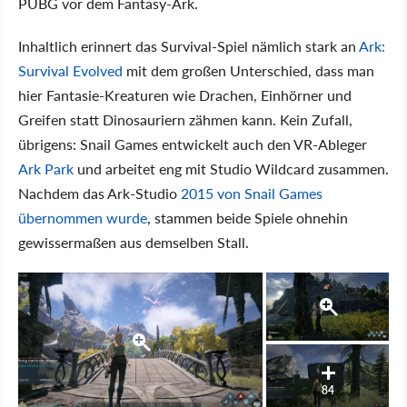
PUBG vor dem Fantasy-Ark.
Inhaltlich erinnert das Survival-Spiel nämlich stark an
Ark:
Survival Evolved
mit dem großen Unterschied, dass man
hier Fantasie-Kreaturen wie Drachen, Einhörner und
Greifen statt Dinosauriern zähmen kann. Kein Zufall,
übrigens: Snail Games entwickelt auch den VR-Ableger
Ark Park
und arbeitet eng mit Studio Wildcard zusammen.
Nachdem das Ark-Studio
2015 von Snail Games
übernommen wurde
, stammen beide Spiele ohnehin
gewissermaßen aus demselben Stall.
84