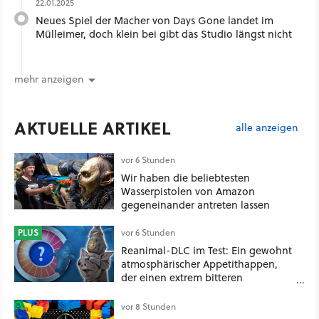
22.01.2025
Neues Spiel der Macher von Days Gone landet im
Mülleimer, doch klein bei gibt das Studio längst nicht
mehr anzeigen
AKTUELLE ARTIKEL
alle anzeigen
vor 6 Stunden
Wir haben die beliebtesten
Wasserpistolen von Amazon
gegeneinander antreten lassen
PLUS
vor 6 Stunden
Reanimal-DLC im Test: Ein gewohnt
atmosphärischer Appetithappen,
der einen extrem bitteren
Nachgeschmack hinterlässt
vor 8 Stunden