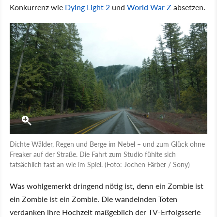
Konkurrenz wie
Dying Light 2
und
World War Z
absetzen.
Dichte Wälder, Regen und Berge im Nebel – und zum Glück ohne
Freaker auf der Straße. Die Fahrt zum Studio fühlte sich
tatsächlich fast an wie im Spiel. (Foto: Jochen Färber / Sony)
Was wohlgemerkt dringend nötig ist, denn ein Zombie ist
ein Zombie ist ein Zombie. Die wandelnden Toten
verdanken ihre Hochzeit maßgeblich der TV-Erfolgsserie