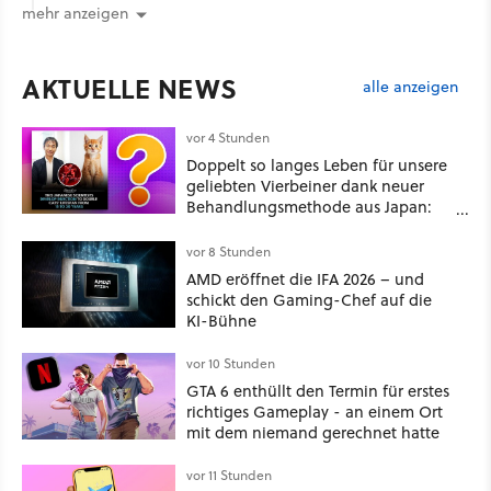
mehr anzeigen
AKTUELLE NEWS
alle anzeigen
vor 4 Stunden
Doppelt so langes Leben für unsere
geliebten Vierbeiner dank neuer
Behandlungsmethode aus Japan:
Der Blick auf über 1.200
Kommentare zeigt, dass es nicht so
vor 8 Stunden
einfach ist
AMD eröffnet die IFA 2026 – und
schickt den Gaming-Chef auf die
KI-Bühne
vor 10 Stunden
GTA 6 enthüllt den Termin für erstes
richtiges Gameplay - an einem Ort
mit dem niemand gerechnet hatte
vor 11 Stunden