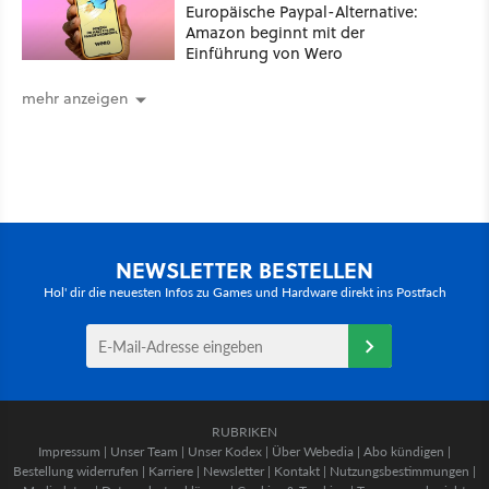
Europäische Paypal-Alternative:
Amazon beginnt mit der
Einführung von Wero
mehr anzeigen
NEWSLETTER BESTELLEN
Hol' dir die neuesten Infos zu Games und Hardware direkt ins Postfach
RUBRIKEN
Impressum
|
Unser Team
|
Unser Kodex
|
Über Webedia
|
Abo kündigen
|
Bestellung widerrufen
|
Karriere
|
Newsletter
|
Kontakt
|
Nutzungsbestimmungen
|