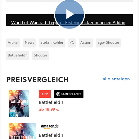
15:16
World of Warcraft: Legion - Ersteindruck zum neuen Addon
Artikel
News
Stefan Köhler
PC
Action
Ego-Shooter
Battlefield 1
Shooter
PREISVERGLEICH
alle anzeigen
TIPP
Battlefield 1
ab 18,99 €
Battlefield 1